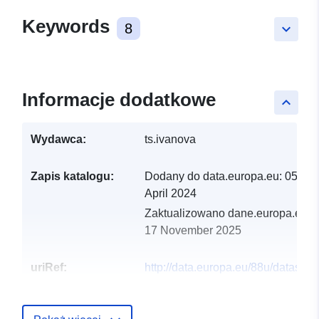
Keywords
8
keyboard_arrow_down
Informacje dodatkowe
keyboard_arrow_up
Wydawca:
ts.ivanova
Zapis katalogu:
Dodany do data.europa.eu:
05
April 2024
Zaktualizowano dane.europa.eu:
17 November 2025
uriRef:
http://data.europa.eu/88u/dataset/