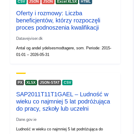
CSV
JSON
JSON
Excel XLSX
HTML
Oferty i rozmowy: Liczba
beneficjentów, którzy rozpoczęli
proces podnoszenia kwalifikacji
Datavejviser.dk
Antal og andel ydelsesmodtagere, som. Periode: 2015-
01-01 – 2026-05-31
PX
XLSX
JSON-STAT
CSV
SAP2011T11T1GAEL – Ludność w
wieku co najmniej 5 lat podróżująca
do pracy, szkoły lub uczelni
Dane.gov.ie
Ludność w wieku co najmniej 5 lat podróżująca do