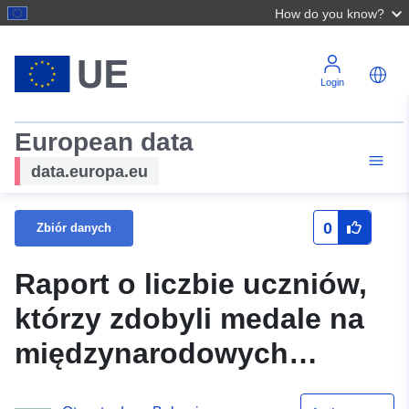
How do you know?
Login
European data
data.europa.eu
0
Zbiór danych
Raport o liczbie uczniów,
którzy zdobyli medale na
międzynarodowych
olimpiadach