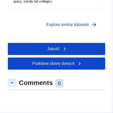
pracy, szkoły lub college'u
arrow_forward
Explore similar datasets
Jakość
Podobne zbiory danych
Comments
keyboard_arrow_down
0