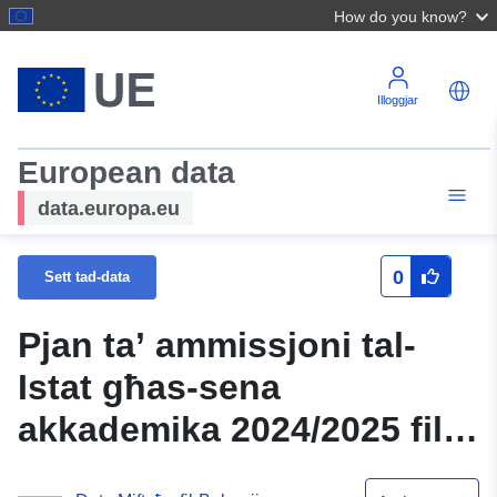
How do you know?
Illoggjar
European data
data.europa.eu
0
Sett tad-data
Pjan ta’ ammissjoni tal-
Istat għas-sena
akkademika 2024/2025 fil-
grad V fl-iskejjel