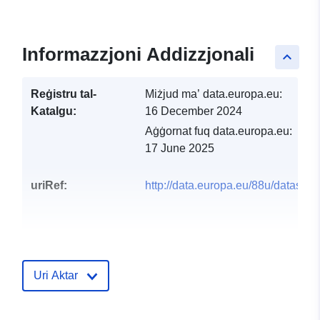
Informazzjoni Addizzjonali
keyboard_arrow_up
Reġistru tal-
Miżjud ma’ data.europa.eu:
Katalgu:
16 December 2024
Aġġornat fuq data.europa.eu:
17 June 2025
uriRef:
http://data.europa.eu/88u/dataset/
Uri Aktar