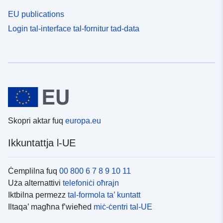
EU publications
Login tal-interface tal-fornitur tad-data
Skopri aktar fuq
europa.eu
Ikkuntattja l-UE
Ċemplilna fuq
00 800 6 7 8 9 10 11
Uża alternattivi
telefoniċi oħrajn
Iktbilna permezz
tal-formola ta’ kuntatt
Iltaqa’ magħna f’wieħed
miċ-ċentri tal-UE