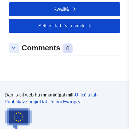
Kwalità
Settijiet tad-Data simili
Comments
keyboard_arrow_down
0
Dan is-sit web hu mmaniġġjat mill-
Uffiċċju tal-
Pubblikazzjonijiet tal-Unjoni Ewropea