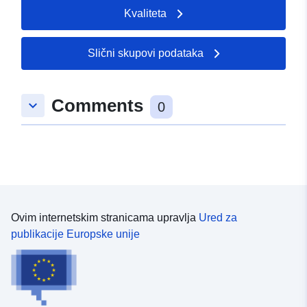
Kvaliteta
Slični skupovi podataka
Comments
keyboard_arrow_down
0
Ovim internetskim stranicama upravlja
Ured za
publikacije Europske unije