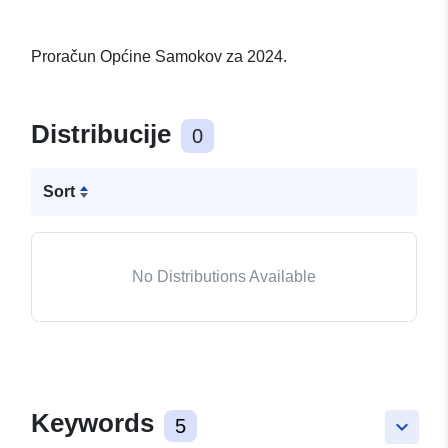
Proračun Općine Samokov za 2024.
Distribucije
0
Sort
No Distributions Available
Keywords
5
keyboard_arrow_down