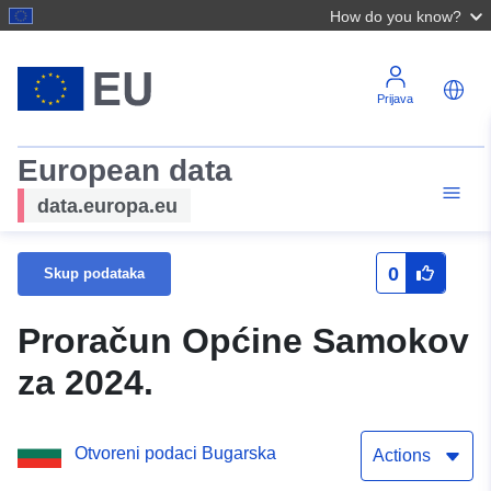
How do you know?
Prijava
European data
data.europa.eu
0
Skup podataka
Proračun Općine Samokov
za 2024.
Otvoreni podaci Bugarska
Actions