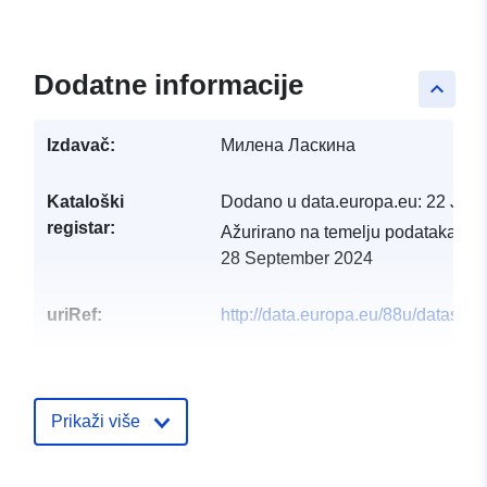
Dodatne informacije
keyboard_arrow_up
Izdavač:
Милена Ласкина
Kataloški
Dodano u data.europa.eu:
22 Jun
registar:
Ažurirano na temelju podataka.eu
28 September 2024
uriRef:
http://data.europa.eu/88u/dataset/
Prikaži više