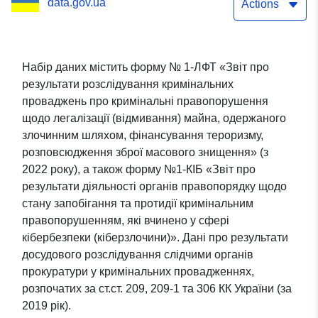
data.gov.ua
кримінальні
Actions
правопорушення щодо
легалізації (відмивання)
Набір даних містить форму № 1-ЛФТ «Звіт про
результати розслідування кримінальних
майна, одержаного
проваджень про кримінальні правопорушення
злочинним шляхом,
щодо легалізації (відмивання) майна, одержаного
злочинним шляхом, фінансування тероризму,
фінансування тероризму,
розповсюдження зброї масового знищення» (з
розповсюдження зброї
2022 року), а також форму №1-КІБ «Звіт про
результати діяльності органів правопорядку щодо
масового знищення за
стану запобігання та протидії кримінальним
формою №1-ЛФТ, Звіт
правопорушенням, які вчинено у сфері
кібербезпеки (кіберзлочини)». Дані про результати
про результати
досудового розслідування слідчими органів
прокуратури у кримінальних провадженнях,
діяльності органів
розпочатих за ст.ст. 209, 209-1 та 306 КК України (за
правопорядку щодо
2019 рік).