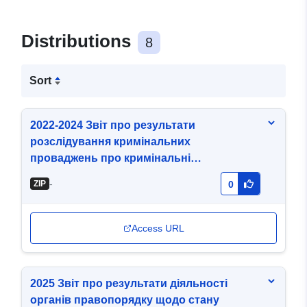
стану запобігання та
протидії кримінальним
Distributions
8
правопорушенням, які
Sort
вчинено у сфері
кібербезпеки
2022-2024 Звіт про результати
(кіберзлочини) за
розслідування кримінальних
проваджень про кримінальні
формою №1-КІБ
правопорушення щодо легалізації
-
ZIP
0
(відмивання) майна, одержаного
злочинним шляхом, фінансування
тероризму, розповсюдження зброї
Access URL
масового знищення
2025 Звіт про результати діяльності
органів правопорядку щодо стану