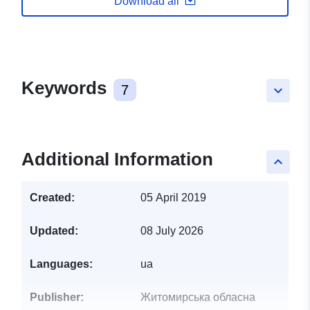
Download all
Keywords
7
keyboard_arrow_down
Additional Information
keyboard_arrow_up
Created:
05 April 2019
Updated:
08 July 2026
Languages:
ua
Publisher:
Житомирська обласна