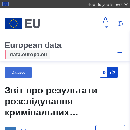
How do you know?
Login
European data
data.europa.eu
0
Dataset
Звіт про результати
розслідування
кримінальних
проваджень про