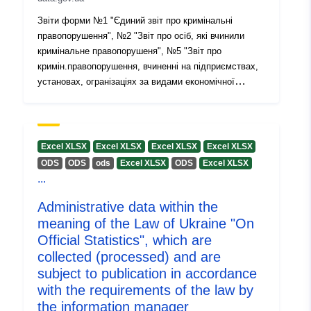
Version info:
1.0
Звіти форми №1 "Єдиний звіт про кримінальні
правопорушення", №2 "Звіт про осіб, які вчинили
кримінальне правопорушеня", №5 "Звіт про
кримін.правопорушення, вчиненні на підприємствах,
установах, огранізаціях за видами економічної
діяльності", № 1-ОЗ "Звіт про результати боротьби з
оргнізованними групами та злочинними організаціями
", № 1-ЛФТ "Звіт про результати розслідування
кримінальних проваджень про кримінальні
Excel XLSX
Excel XLSX
Excel XLSX
Excel XLSX
правопорушення щодо легалізації (відмивання)
ODS
ODS
оds
Excel XLSX
ODS
Excel XLSX
майна, одержаного злочинним шляхом,
...
фінансування тероризму, розповсюдження зброї",
№П "Звіт про роботу органів прокуратури". №1-ДН
Administrative data within the
"Звіт про результати діяльності органів правопорядку
meaning of the Law of Ukraine "On
щодо стану запобігання та протидії кримінальним
Official Statistics", which are
правопорушенням, пов'язаним з домашнім
collected (processed) and are
насильством" №1-КІБ "Звіт про результати
subject to publication in accordance
діяльності органів правопорядку щодо стану
with the requirements of the law by
запобігання та протидії кримінальним
the information manager
правопорушенням, які вчинено у сфері кібербезпеки