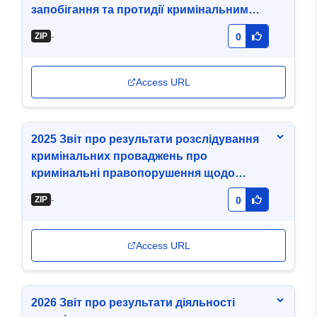
запобігання та протидії кримінальним
правопорушенням, які вчинено у сфері
-
ZIP
0
кібербезпеки (кіберзлочини)
Access URL
2025 Звіт про результати розслідування
кримінальних проваджень про
кримінальні правопорушення щодо
легалізації (відмивання) майна,
-
ZIP
0
одержаного злочинним шляхом,
фінансування тероризму,
розповсюдження зброї масового
Access URL
знищення
2026 Звіт про результати діяльності