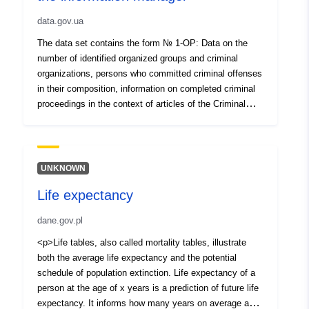
(кіберзлочини)
data.gov.ua
The data set contains the form № 1-OP: Data on the
number of identified organized groups and criminal
organizations, persons who committed criminal offenses
in their composition, information on completed criminal
proceedings in the context of articles of the Criminal
Code of Ukraine, on the movement of criminal
proceedings, established material losses, their
compensation and seizure of criminal activities, as well
as the results of court proceedings; Form № 1-LPT
UNKNOWN
"Report on the results of the investigation of criminal
Life expectancy
proceedings on criminal offenses regarding the
legalization (laundering) of property obtained by criminal
dane.gov.pl
means, terrorist financing, proliferation of weapons of
mass destruction"; form №1-DN.
<p>Life tables, also called mortality tables, illustrate
both the average life expectancy and the potential
schedule of population extinction. Life expectancy of a
person at the age of x years is a prediction of future life
expectancy. It informs how many years on average a