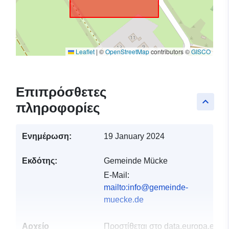
Leaflet
|
©
OpenStreetMap
contributors ©
GISCO
Επιπρόσθετες
keyboard_arrow_up
πληροφορίες
Ενημέρωση:
19 January 2024
Εκδότης:
Gemeinde Mücke
E-Mail:
mailto:info@gemeinde-
muecke.de
Αρχείο
Προστίθεται στο data.europa.eu:
0