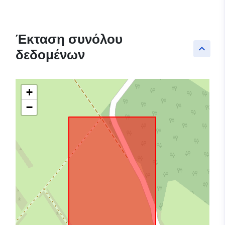
Έκταση συνόλου
keyboard_arrow_up
δεδομένων
+
−