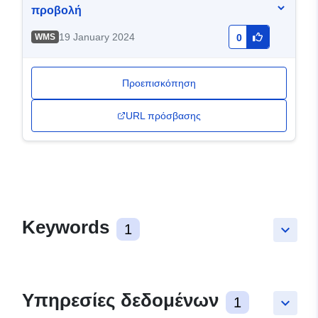
προβολή
19 January 2024
WMS
0
Προεπισκόπηση
URL πρόσβασης
Keywords
1
keyboard_arrow_down
Υπηρεσίες δεδομένων
1
keyboard_arrow_down