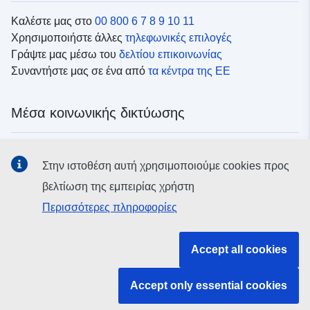
Καλέστε μας στο
00 800 6 7 8 9 10 11
Χρησιμοποιήστε άλλες
τηλεφωνικές επιλογές
Γράψτε μας μέσω του
δελτίου επικοινωνίας
Συναντήστε μας σε ένα από
τα κέντρα της ΕΕ
Μέσα κοινωνικής δικτύωσης
Αναζητήστε τα κανάλια της ΕΕ
στα μέσα κοινωνικής
Στην ιστοθέση αυτή χρησιμοποιούμε cookies προς
δικτύωσης
βελτίωση της εμπειρίας χρήστη
Περισσότερες πληροφορίες
Θεσμικά όργανα και οργανισμοί της ΕΕ
Accept all cookies
Αναζήτηση όλων των θεσμικών και λοιπών οργάνων και
οργανισμών της ΕΕ
Accept only essential cookies