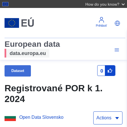
How do you know?
Prihlásiť
European data
data.europa.eu
0
Dataset
Registrované POR k 1.
2024
Open Data Slovensko
Actions