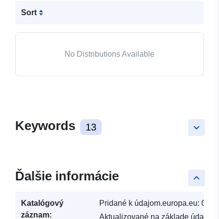
Sort
No Distributions Available
Keywords
13
keyboard_arrow_down
Ďalšie informácie
keyboard_arrow_up
Katalógový
Pridané k údajom.europa.eu:
03 J
záznam:
Aktualizované na základe údajov.