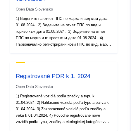
Open Data Slovensko
1) Водените на отчет ППС по марка и вид към дата
01.08.2024. 2) Водените на отчет ППС по вид и
гориво към дата 01.08.2024. 3) Водените на отчет
ППС по марка и възраст към дата 01.08.2024. 4)
Първоначално регистрирани нови ППС по вид, марка
и екологична категория за период от 01.01.2024 до
31.07.2024. 5) Първоначално регистрирани ППС в
страната по категория и възраст за период от
01.01.2024 до 31.07.2024. 6) Информация за
Registrované POR k 1. 2024
прекратените ППС по категория за период от
01.01.2024 до 31.07.2024. 7) Брой нови ППС по
Open Data Slovensko
марка и вид с прекратена регистрация за текущия
месец с първоначална регистрация преди по-малко
1) Registrované vozidlá podľa značky a typu k
от 6 месеца за период от 01.01.2024 до 31.07.2024.
01.04.2024. 2) Nahlásené vozidlá podľa typu a paliva k
8) Първоначално регистрирани ППС в страната по
01.04.2024. 3) Zaznamenané vozidlá podľa značky a
марка, модел и категория разделени на нови и
veku k 01.04.2024. 4) Pôvodne registrované nové
употребявани за период от 01.01.2024 до 31.07.2024.
vozidlá podľa typu, značky a ekologickej kategórie v
9) Първоначално регистрирани ППС в страната по
období od 01.01.2024 do 31.03.2024. 5) Vozidlá