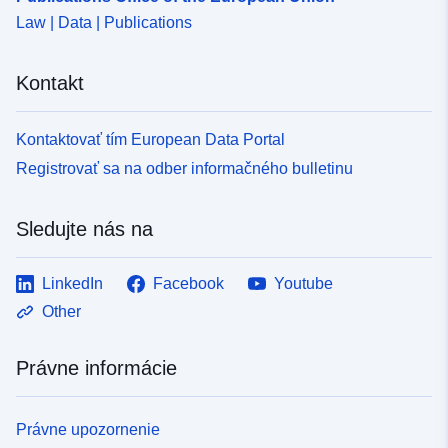
Law | Data | Publications
Регистрирани ППС по маса на превозното средство
(позиция G в СРМПС) за период от 01.01.2024 до
30.06.2024. 16) Регистрирани ППС по обем на
Kontakt
двигателя (позиция P.1 в СРМПС) за период от
01.01.2024 до 30.06.2024. 17) Регистрирани ППС по
максимална мощност на двигателя Kw (позиция P.2 в
Kontaktovať tím European Data Portal
СРМПС) за период от 01.01.2024 до 30.06.2024. 18)
Registrovať sa na odber informačného bulletinu
Регистрирани ППС по области и вид гориво (позиция
P.3 в СРМПС) за период от 01.01.2024 до 30.06.2024.
19) Регистрирани ППС по области и вид и
Sledujte nás na
максимална мощ (позиция P.4 в СРМПС) за период
от 01.01.2024 до 30.06.2024.
LinkedIn
Facebook
Youtube
Other
Právne informácie
Právne upozornenie