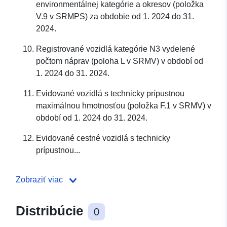
environmentálnej kategórie a okresov (položka
V.9 v SRMPS) za obdobie od 1. 2024 do 31.
2024.
Registrované vozidlá kategórie N3 vydelené
počtom náprav (poloha L v SRMV) v období od
1. 2024 do 31. 2024.
Evidované vozidlá s technicky prípustnou
maximálnou hmotnosťou (položka F.1 v SRMV) v
období od 1. 2024 do 31. 2024.
Evidované cestné vozidlá s technicky
prípustnou...
Zobraziť viac
Distribúcie
0