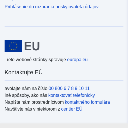
Prihlásenie do rozhrania poskytovateľa údajov
Tieto webové stránky spravuje
europa.eu
Kontaktujte EÚ
avolajte nám na číslo
00 800 6 7 8 9 10 11
Iné spôsoby, ako nás
kontaktovať telefonicky
Napíšte nám prostredníctvom
kontaktného formulára
Navštívte nás v niektorom z
centier EÚ
Sociálne médiá