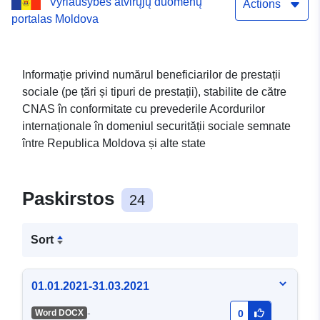
Vyriausybės atvirųjų duomenų
CNAS în conformitate cu
Actions
portalas Moldova
prevederile Acordurilor
internaționale în domeniul
Informație privind numărul beneficiarilor de prestații
securității sociale semnate
sociale (pe țări și tipuri de prestații), stabilite de către
CNAS în conformitate cu prevederile Acordurilor
între Republica Moldova și
internaționale în domeniul securității sociale semnate
alte state
între Republica Moldova și alte state
Paskirstos
24
Sort
01.01.2021-31.03.2021
-
Word DOCX
0