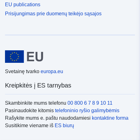
EU publications
Prisijungimas prie duomenų teikėjo sąsajos
Svetainę tvarko
europa.eu
Kreipkitės į ES tarnybas
Skambinkite mums telefonu
00 800 6 7 8 9 10 11
Pasinaudokite kitomis
telefoninio ryšio galimybėmis
Rašykite mums e. paštu naudodamiesi
kontaktine forma
Susitikime viename iš
ES biurų