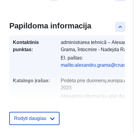
Papildoma informacija
keyboard_arrow_up
Kontaktinis
administrarea tehnică – Alexandru
punktas:
Grama, întocmire - Nadejda Raicu
El. paštas:
mailto:alexandru.grama@cnas.go
Katalogo įrašas:
Pridėta prie duomenų.europa.eu:
0
2023
Atnaujinta informacija apie duome
16 June 2026
Rodyti daugiau
uriRef:
http://data.europa.eu/88u/dataset/
informatie-privind-numarul-
beneficiarilor-de-prestatii-sociale-