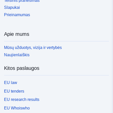
Teisinis pranešimas
Slapukai
Prieinamumas
Apie mums
Mūsų užduotys, vizija ir vertybės
Naujienlaiškis
Kitos paslaugos
EU law
EU tenders
EU research results
EU Whoiswho