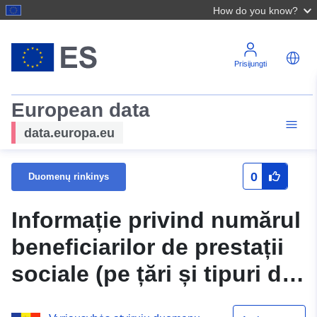
How do you know?
Prisijungti
European data
data.europa.eu
0
Duomenų rinkinys
Informație privind numărul
beneficiarilor de prestații
sociale (pe țări și tipuri de
prestații), stabilite de către