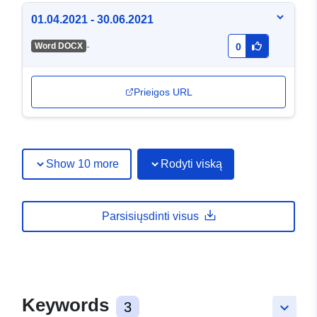
01.04.2021 - 30.06.2021
-
Word DOCX
0
Prieigos URL
Show 10 more
Rodyti viską
Parsisiųsdinti visus
Keywords
3
keyboard_arrow_down