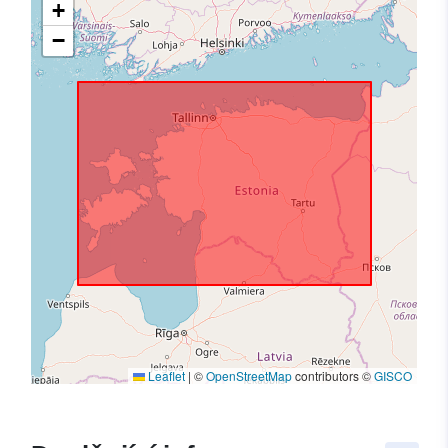
+
−
Leaflet
|
©
OpenStreetMap
contributors ©
GISCO