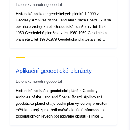
Estonský národní geoportál
Většina záznamů Geodesy Archives of the Land and
Space Board pochází od Nadace RAS REI Geodesy
Historické aplikace geodetických plánků 1:1000 z
Foundation a Technického archivu. Nejstarší aplikované
Geodesy Archives of the Land and Space Board. Služba
geodetické pláně pocházejí z 50. let 20. století.
obsahuje vrstvy karet: Geodetická planžeta z let 1950-
Planchettes jsou georeferenční a viditelné a lze je
1959 Geodetická planžeta z let 1960-1969 Geodetická
stáhnout v aplikaci geodetické planchette mapové
planžeta z let 1970-1979 Geodetická planžeta z let
aplikace.
1980-1989 Geodetická planžeta z let 1990-1999
Aplikovaná geodetická plancheta je půdní plán
vytvořený v určitém měřítku, který zprostředkovává
aktuální informace o topografických jevech požadované
Aplikační geodetické planžety
oblasti (silnice, budovy, stromy, zařízení, komunikace
atd.). Planchettes byly jedním z výstupů aplikovaných
Estonský národní geoportál
geodetických prací. Historické planžety mohou být na
pevném místě, v papírové podobě nebo na filmu.
Historické aplikační geodetické pláně z Geodesy
Většina záznamů Geodesy Archives of the Land and
Archives of the Land and Spatial Board. Aplikovaná
Space Board pochází od Nadace RAS REI Geodesy
geodetická plancheta je půdní plán vytvořený v určitém
Foundation a Technického archivu. Nejstarší aplikované
měřítku, který zprostředkovává aktuální informace o
geodetické pláně pocházejí z 50. let 20. století.
topografických jevech požadované oblasti (silnice,
Planchettes jsou georeferenční a viditelné a lze je
budovy, stromy, zařízení, komunikace atd.). Planchettes
stáhnout v aplikaci geodetické planchette mapové
byly jedním z výstupů aplikovaných geodetických prací.