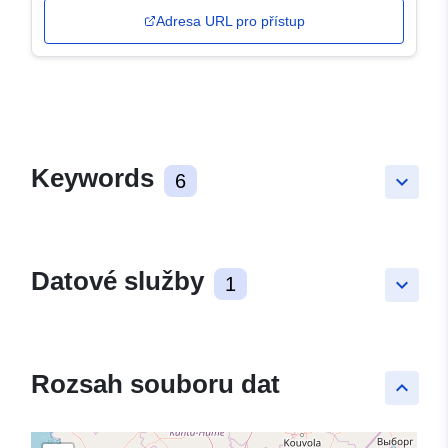
Adresa URL pro přístup
Keywords
6
keyboard_arrow_down
Datové služby
1
keyboard_arrow_down
Rozsah souboru dat
keyboard_arrow_up