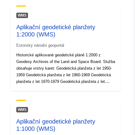
uriRef:
http://data.europa.eu/88u/dataset
WMS
cb78-4c49-8ac2-9fde5188dd06
Aplikační geodetické planžety
1:2000 (WMS)
Estonský národní geoportál
Historické aplikované geodetické pláně 1:2000 z
Geodesy Archives of the Land and Space Board. Služba
obsahuje vrstvy karet: Geodetická planžeta z let 1950-
1959 Geodetická planžeta z let 1960-1969 Geodetická
planžeta z let 1970-1979 Geodetická planžeta z let
1980-1989 Geodetická planžeta z let 1990-1999
Aplikovaná geodetická plancheta je půdní plán
vytvořený v určitém měřítku, který zprostředkovává
aktuální informace o topografických jevech požadované
WMS
oblasti (silnice, budovy, stromy, zařízení, komunikace
Aplikační geodetické planžety
atd.). Planchettes byly jedním z výstupů aplikovaných
1:1000 (WMS)
geodetických prací. Historické planžety mohou být na
pevném místě, v papírové podobě nebo na filmu.