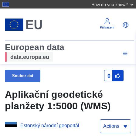
How do you know?
Přihlášení
European data
data.europa.eu
0
Soubor dat
Aplikační geodetické
planžety 1:5000 (WMS)
Estonský národní geoportál
Actions