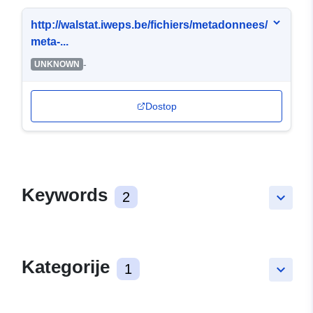
http://walstat.iweps.be/fichiers/metadonnees/
meta-...
-
UNKNOWN
Dostop
Keywords
2
keyboard_arrow_down
Kategorije
1
keyboard_arrow_down