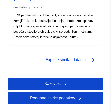
Geokatalog Francija
EPB je urbanistični dokument, ki določa pogoje za rabo
zemljišč, ki so izpostavljeni motnjam hrupa zrakoplovov.
Cilj EPB je prepovedati ali omejiti gradnje, da se ne bi
povečalo število prebivalcev, ki so podvrženi motnjam.
Predvideva razvoj letalskih dejavnosti, širitev
infrastrukture in razvoj postopkov zračnega prometa za
15/20 let. Vključuje predstavitveno poročilo in zemljevid
lestvice 1/25 000, ki prikazuje območja, izpostavljena
hrupu. Pomen razstave označujejo črke A, B, C ali D. —
arrow_forward
Explore similar datasets
Območje A: Zelo visoka izpostavljenost hrupu —
Območje B: Izpostavljenost močnemu hrupu —
Območje C: Izpostavljenost zmernemu hrupu —
Območje D: Nizka izpostavljenost hrupu (samo za
Kakovost
nekatera letališča)
Podobne zbirke podatkov