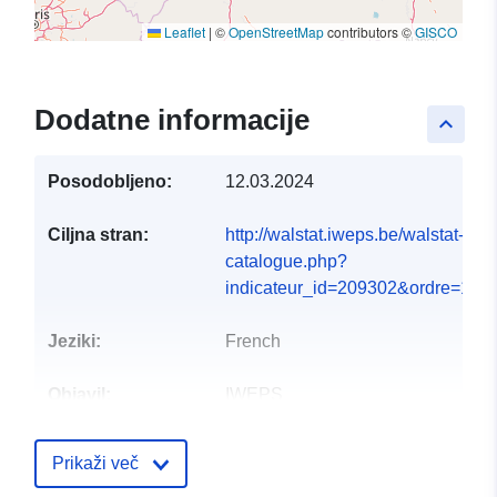
Leaflet
|
©
OpenStreetMap
contributors ©
GISCO
Dodatne informacije
keyboard_arrow_up
Posodobljeno:
12.03.2024
Ciljna stran:
http://walstat.iweps.be/walstat-
catalogue.php?
indicateur_id=209302&ordre=1#
Jeziki:
French
Objavil:
IWEPS
Kontaktne točke:
Frédéric Caruso
Prikaži več
E-pošta: