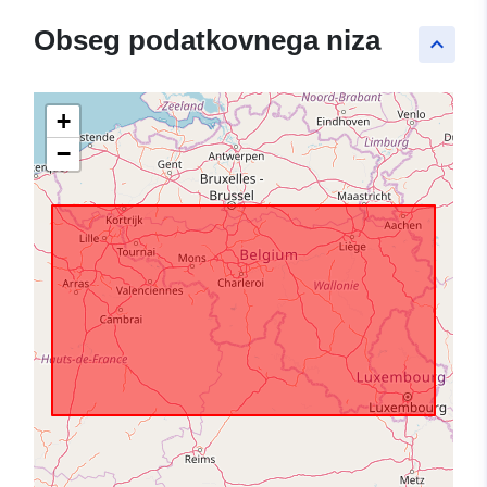
Obseg podatkovnega niza
keyboard_arrow_up
+
−