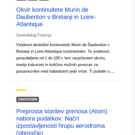
dohodkom in obrestmi na posojila). Za prehod s
Okvir kontinuitete Murin de
primarnega dohodka na „žepni“ ali „razpoložljivi“ dohodek
Časovna
01 January 2022
Daubenton v Bretanji in Loire-
gospodinjstev je treba še vedno upoštevati tekoče
pokritost:
 -
31 December 2022
transferje, tj. plačila med gospodinjstvi na eni strani in
Atlantique
predvsem državo na drugi strani (davki na dohodek,
Geokatalog Francija
Opombe k verziji:
Revenu par habitant
socialni prispevki, socialni prejemki itd.).
Vrednost ekološke kontinuitete Murin de Daubenton v
Bretanji in Loire-Atlantique kontinentalni. Te vrednosti,
porazdeljene od 1 do 100 v tem razpršenem okviru,
merijo kakovost in količino možnih povezav za
posameznike med habitatnimi jedri vrste. Ti podatki so
sestavni del orodja Trame Mammiferères de Bretagne
(TMB), ki omogoča vključevanje ekološke kontinuitete
sesalcev v zelene in modre trame ter jih upošteva v
vseh javnih politikah, prostorskem načrtovanju, projektih
UNKNOWN
in ukrepih, ki bi lahko vplivali na te vrste ali njihove
Preprosta storitev prenosa (Atom)
habitate. Za več podrobnosti glej Obvestilo de la Trame
nabora podatkov: Načrt
Mammiferères de Bretagne (GMB, 2020).
izpostavljenosti hrupu aerodroma
(območje)