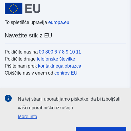
To spletišče upravlja
europa.eu
Navežite stik z EU
Pokličite nas na
00 800 6 7 8 9 10 11
Pokličite druge
telefonske številke
Pišite nam prek
kontaktnega obrazca
Obiščite nas v enem od
centrov EU
Družbeni mediji
Na tej strani uporabljamo piškotke, da bi izboljšali
Iskanje po
družbenih medijih EU
vašo uporabniško izkušnjo
More info
Institucije in organi EU