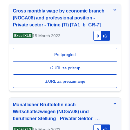
Gross monthly wage by economic branch
(NOGA08) and professional position -
Private sector - Ticino (TI) [TA1_b_GR-7]
15 March 2022
Excel XLS
0
Pretpregled
URL za pristup
URL za preuzimanje
Monatlicher Bruttolohn nach
Wirtschaftszweigen (NOGA08) und
beruflicher Stellung - Privater Sektor -
Tessin (TI) [TA1_b_GR-7]
15 March 2022
Excel XLS
0