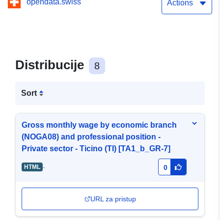
opendata.swiss
Tessin (TI) [TA1_b_GR-7]
Actions
Distribucije
8
Sort
Gross monthly wage by economic branch
(NOGA08) and professional position -
Private sector - Ticino (TI) [TA1_b_GR-7]
-
HTML
0
URL za pristup