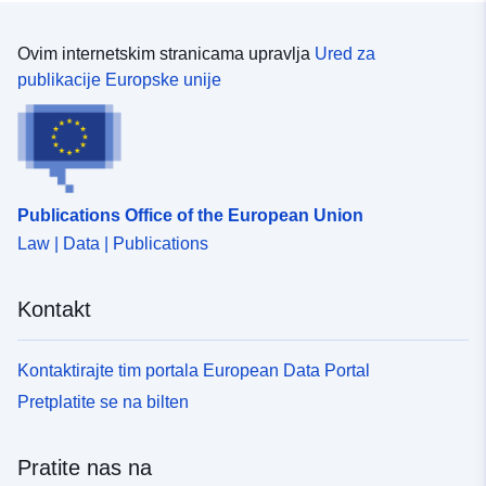
uriRef:
http://data.europa.eu/88u/dataset
bundesamt-fur-statistik-bfs
Ovim internetskim stranicama upravlja
Ured za
publikacije Europske unije
Vremenska
01 January 2014
pokrivenost:
 -
31 December 2014
01 January 2018
 -
31 December 2018
Publications Office of the European Union
01 January 2012
Law | Data | Publications
 -
31 December 2012
01 January 2010
Kontakt
 -
31 December 2010
01 January 2016
Kontaktirajte tim portala European Data Portal
 -
31 December 2016
Pretplatite se na bilten
01 January 2008
 -
31 December 2008
Pratite nas na
01 January 2020