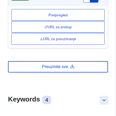
Pretpregled
URL za pristup
URL za preuzimanje
Preuzmite sve
Keywords
4
keyboard_arrow_down