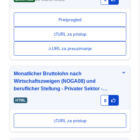
Pretpregled
URL za pristup
URL za preuzimanje
Monatlicher Bruttolohn nach
Wirtschaftszweigen (NOGA08) und
beruflicher Stellung - Privater Sektor -
Tessin (TI) [TA1_b_GR-7]
-
HTML
0
URL za pristup