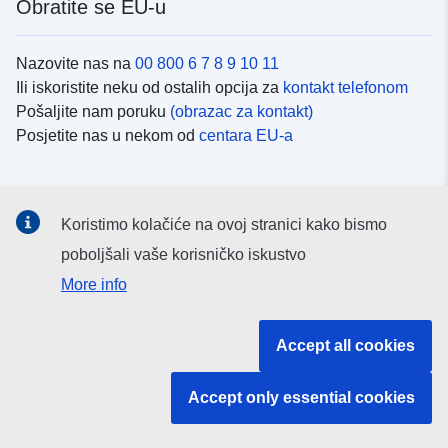
Obratite se EU-u
Nazovite nas na
00 800 6 7 8 9 10 11
Ili iskoristite neku od ostalih opcija za
kontakt telefonom
Pošaljite nam poruku
(obrazac za kontakt)
Posjetite nas u nekom od
centara EU-a
Društvene mreže
Koristimo kolačiće na ovoj stranici kako bismo
Potražite kanale EU-a na
društvenim mrežama
poboljšali vaše korisničko iskustvo
More info
Institucije i tijela EU-
Accept all cookies
Pretraživanje institucija i tijela EU-a
Accept only essential cookies