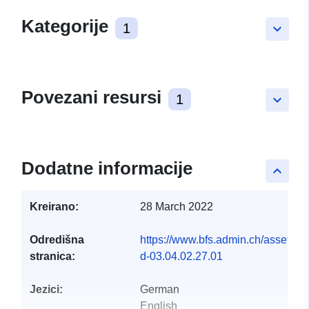
Kategorije
1
keyboard_arrow_down
Povezani resursi
1
keyboard_arrow_down
Dodatne informacije
keyboard_arrow_up
Kreirano:
28 March 2022
Odredišna
https://www.bfs.admin.ch/asset/de/
stranica:
d-03.04.02.27.01
Jezici:
German
English