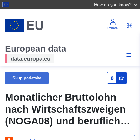
How do you know?
Prijava
European data
data.europa.eu
0
Skup podataka
Monatlicher Bruttolohn
nach Wirtschaftszweigen
(NOGA08) und beruflicher
Stellung - Privater Sektor -