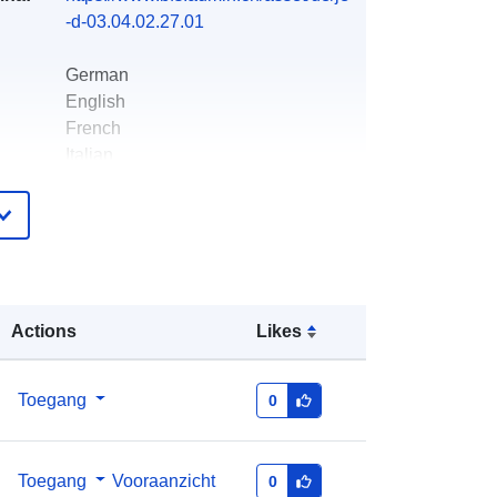
-d-03.04.02.27.01
German
English
French
Italian
Office fédéral de la statistique
info@bfs.admin.ch
E-mail:
mailto:auskunftsdienst@bfs.admin.c
Actions
Likes
h
Toegang
0
ister
Toegevoegd aan data.europa.eu:
21
October 2025
Bijgewerkt op data.europa.eu:
03
Toegang
Vooraanzicht
0
August 2026