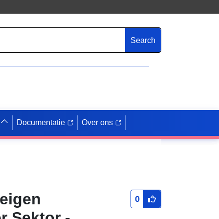
Search
Documentatie
Over ons
weigen
0
r Sektor -