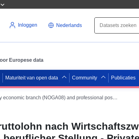
Inloggen
Nederlands
 voor Europese data
Maturiteit van open data
Community
Publicaties
Gross monthly wage by economic branch (NOGA08) and professional position - Private sector - Ticino (TI) [TA1_b_GR-7]
ruttolohn nach Wirtschaftsz
eruflicher Stellung - Private