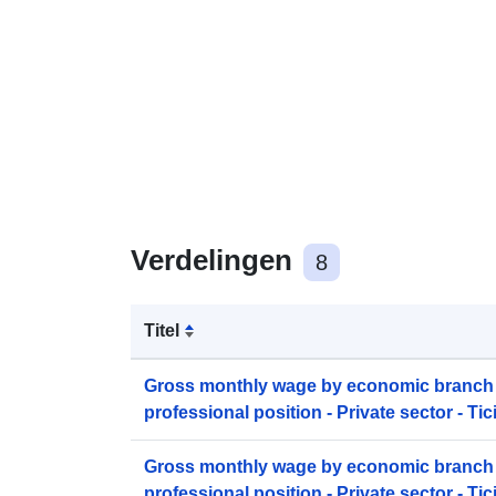
Verdelingen
8
Titel
Gross monthly wage by economic branch
professional position - Private sector - Tici
[TA1_b_GR-7]
Gross monthly wage by economic branch
professional position - Private sector - Tici