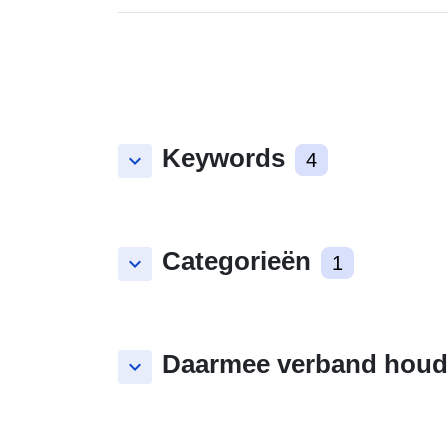
[TA1_b_GR-7]
Keywords
keyboard_arrow_down
4
Categorieën
keyboard_arrow_down
1
Daarmee verband houd
keyboard_arrow_down