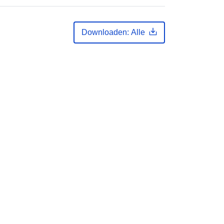
01 January 2008
 -
31 December 2008
Downloaden: Alle
01 January 2020
 -
31 December 2020