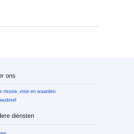
r ons
 missie, visie en waarden
wsbrief
ere diensten
law