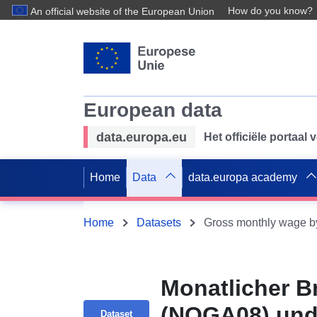
How do you know?
An official website of the European Union
European data
data.europa.eu
Het officiële portaal
Home
Data
data.europa academy
Home
Datasets
Monatlicher B
(NOGA08) und b
Dataset