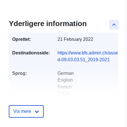
Yderligere information
keyboard_arrow_up
Oprettet:
21 February 2022
Destinationsside:
https://www.bfs.admin.ch/asset/de/
d-09.03.03.51_2019-2021
Sprog:
German
English
French
Italian
Forlag:
Office fédéral de la
Vis mere
statistique