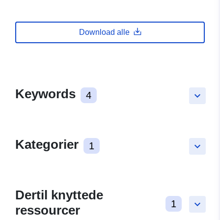
Download alle
Keywords
4
keyboard_arrow_down
Kategorier
1
keyboard_arrow_down
Dertil knyttede
1
keyboard_arrow_down
ressourcer