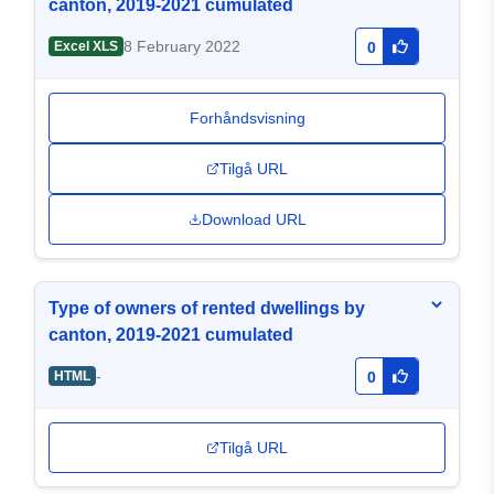
canton, 2019-2021 cumulated
8 February 2022
Excel XLS
0
Forhåndsvisning
Tilgå URL
Download URL
Type of owners of rented dwellings by
canton, 2019-2021 cumulated
-
HTML
0
Tilgå URL