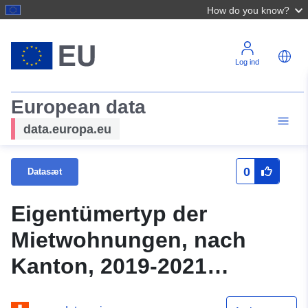
How do you know?
Log ind
European data
data.europa.eu
0
Datasæt
Eigentümertyp der
Mietwohnungen, nach
Kanton, 2019-2021
kumuliert