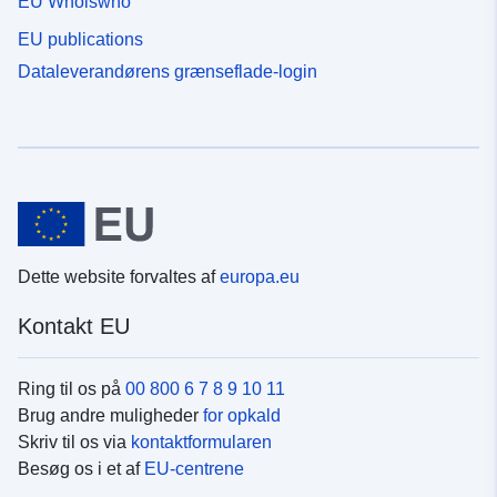
EU Whoiswho
EU publications
Dataleverandørens grænseflade-login
Dette website forvaltes af
europa.eu
Kontakt EU
Ring til os på
00 800 6 7 8 9 10 11
Brug andre muligheder
for opkald
Skriv til os via
kontaktformularen
Besøg os i et af
EU-centrene