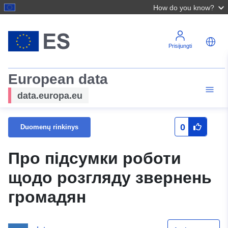
How do you know?
Prisijungti
European data
data.europa.eu
0
Duomenų rinkinys
Про підсумки роботи
щодо розгляду звернень
громадян