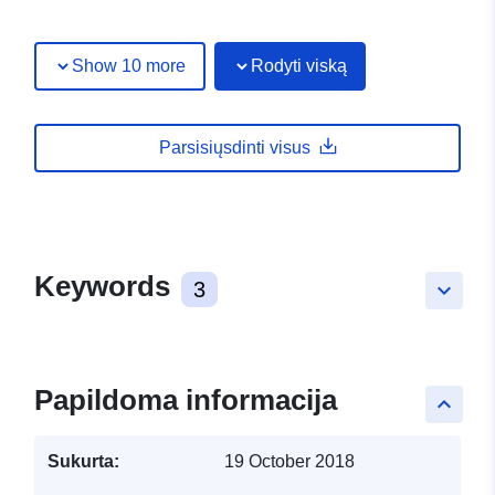
Show 10 more
Rodyti viską
Parsisiųsdinti visus
Keywords
3
keyboard_arrow_down
Papildoma informacija
keyboard_arrow_up
Sukurta:
19 October 2018