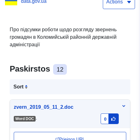
data.gov.ua
Actions
Про підсумки роботи щодо розгляду звернень
громадян в Коломийській районній державній
адміністрації
Paskirstos
12
Sort
zvern_2019_05_11_2.doc
-
Word DOC
0
Prieigos URL