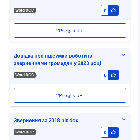
-
Word DOC
0
Prieigos URL
Довідка про підсумки роботи із
зверненнями громадян у 2023 році
-
Word DOC
0
Prieigos URL
Звернення за 2018 рік.doc
-
Word DOC
0