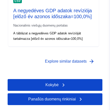
CSV
A negyedéves GDP adatok revíziója
[előző év azonos időszaka=100,0%]
Nacionalinis viešųjų duomenų portalas
A táblázat a negyedéves GDP adatok revízióját
tartalmazza [előző év azonos időszaka=100,0%]
arrow_forward
Explore similar datasets
Kokybė
Panašūs duomenų rinkiniai