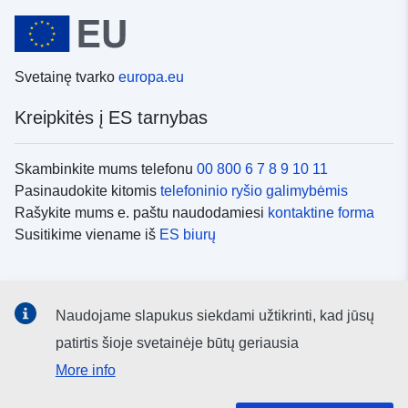
Svetainę tvarko
europa.eu
Kreipkitės į ES tarnybas
Skambinkite mums telefonu
00 800 6 7 8 9 10 11
Pasinaudokite kitomis
telefoninio ryšio galimybėmis
Rašykite mums e. paštu naudodamiesi
kontaktine forma
Susitikime viename iš
ES biurų
Socialiniai tinklai
Naudojame slapukus siekdami užtikrinti, kad jūsų
ES
socialinių tinklų kanalai
patirtis šioje svetainėje būtų geriausia
More info