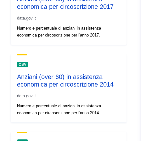
economica per circoscrizione 2017
uriRef:
http://data.europa.eu/88u/dataset
18c1-4933-b89f-5a5411dd7770
data.gov.it
Numero e percentuale di anziani in assistenza
Versijos
1.0
economica per circoscrizione per l'anno 2017.
informacija:
CSV
Anziani (over 60) in assistenza
economica per circoscrizione 2014
data.gov.it
Numero e percentuale di anziani in assistenza
economica per circoscrizione per l'anno 2014.