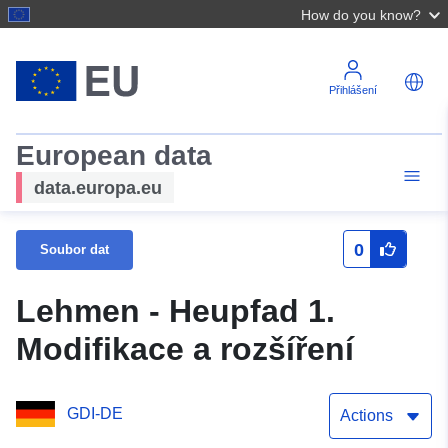
How do you know?
Přihlášení
European data
data.europa.eu
0
Soubor dat
Lehmen - Heupfad 1.
Modifikace a rozšíření
GDI-DE
Actions