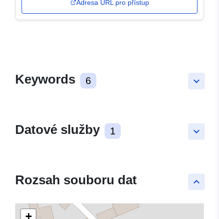
Adresa URL pro přístup
Keywords
6
keyboard_arrow_down
Datové služby
1
keyboard_arrow_down
Rozsah souboru dat
keyboard_arrow_up
+