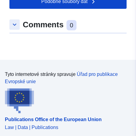
Podobné soubory dat
50.2591 ] ]
Typ:
Polygon
Comments
keyboard_arrow_down
0
Prostorový zdroj:
uriRef:
http://data.europa.eu/88u/dataset
81ec-3ab6-666b-f7c02b3e14c5
Tyto internetové stránky spravuje
Úřad pro publikace
Evropské unie
Publications Office of the European Union
Law | Data | Publications