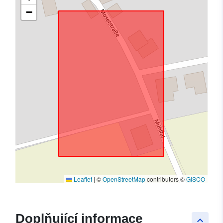
−
Leaflet
|
©
OpenStreetMap
contributors ©
GISCO
Doplňující informace
keyboard_arrow_up