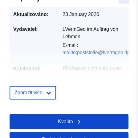
Aktualizováno:
23 January 2026
Vydavatel:
LVermGeo im Auftrag von
Lehmen
E-mail:
mailto:poststelle@lvermgeo.rlp.de
Katalogový
Přidáno do data.europa.eu:
záznam:
24 January 2026
Aktualizace údajů.europa.eu:
19 April 2026
Zobrazit více
Místní:
Souřadnice:
[ [ 7.42368,
50.2591 ], [ 7.42481,
Kvalita
50.2591 ], [ 7.42481,
50.2581 ], [ 7.42368,
50.2581 ], [ 7.42368,