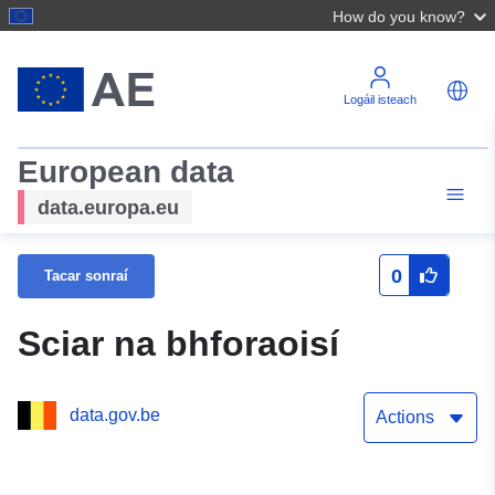
How do you know?
Logáil isteach
European data
data.europa.eu
0
Tacar sonraí
Sciar na bhforaoisí
data.gov.be
Actions