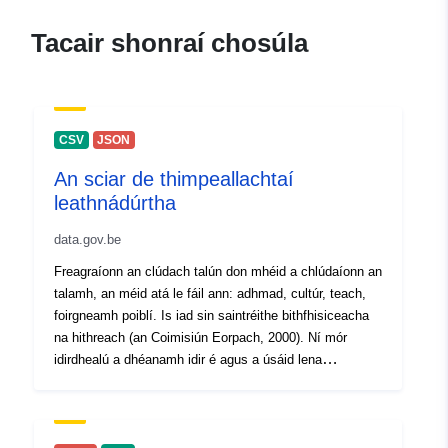
Tacair shonraí chosúla
Taifead Catalóige:
Curtha le data.europa.eu:
26
April 2023
Nuashonraithe ar data.europa.eu:
30 July 2026
CSV
JSON
An sciar de thimpeallachtaí
Spásúil:
Comhordanáidí:
[ [ 2.54,
leathnádúrtha
50.85 ], [ 6.41, 50.85 ], [ 6.41,
49.49 ], [ 2.54, 49.49 ], [ 2.54,
data.gov.be
50.85 ] ]
Freagraíonn an clúdach talún don mhéid a chlúdaíonn an
Clóscríobh:
Polygon
talamh, an méid atá le fáil ann: adhmad, cultúr, teach,
foirgneamh poiblí. Is iad sin saintréithe bithfhisiceacha
Aitheantóirí:
215700-12
na hithreach (an Coimisiún Eorpach, 2000). Ní mór
idirdhealú a dhéanamh idir é agus a úsáid lena
uriRef:
http://data.europa.eu/88u/dataset/
sonraítear feidhm nó úsáid cineáil slí bheatha. Dá bhrí
12
sin, d’fhéadfadh úsáid talún a bheadh ina ‘féar’ a bheith
ag freagairt do roinnt úsáidí amhail gairdín cónaithe nó
féarach. Ar an gcaoi chéanna, d’fhéadfadh cineál