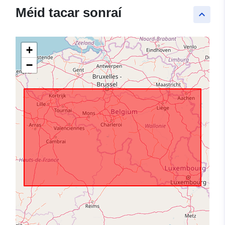
Méid tacar sonraí
keyboard_arrow_up
+
−