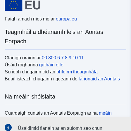
Faigh amach níos mó ar
europa.eu
Teagmháil a dhéanamh leis an Aontas
Eorpach
Glaoigh orainn ar
00 800 6 7 8 9 10 11
Úsáid roghanna
gutháin eile
Scríobh chugainn tríd an
bhfoirm theagmhála
Buail isteach chugainn i gceann de
lárionaid an Aontais
Na meáin shóisialta
Cuardaigh cuntais an Aontais Eorpaigh ar na
meáin
shóisialta
Úsáidimid fianáin ar an suíomh seo chun