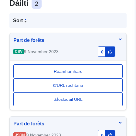
Dáiltí
2
Sort
Part de forêts
9 November 2023
CSV
0
Réamhamharc
URL rochtana
Íoslódáil URL
Part de forêts
9 November 2023
JSON
0