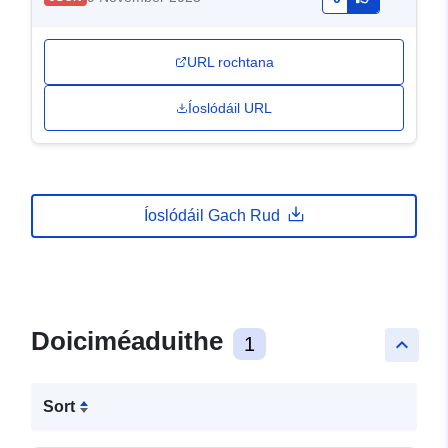
URL rochtana
Íoslódáil URL
Íoslódáil Gach Rud
Doiciméaduithe
1
keyboard_arrow_up
Sort