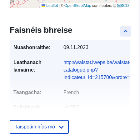
Leaflet
|
©
OpenStreetMap
contributors ©
GISCO
Faisnéis bhreise
keyboard_arrow_up
Nuashonraithe:
09.11.2023
Leathanach
http://walstat.iweps.be/walstat-
lamairne:
catalogue.php?
indicateur_id=215700&ordre=12...
Teangacha:
French
Foilsitheoir:
IWEPS
Pointí teagmhála:
Julien Charlier
Taispeáin níos mó
Ríomhphost:
mailto:j.charlier@iweps.be