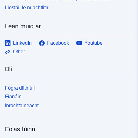
Liostáil le nuachtlitir
Lean muid ar
LinkedIn
Facebook
Youtube
Other
Dlí
Fógra dlíthiúil
Fianáin
Inrochtaineacht
Eolas fúinn