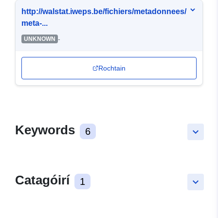
http://walstat.iweps.be/fichiers/metadonnees/
meta-...
-
UNKNOWN
Rochtain
Keywords
6
keyboard_arrow_down
Catagóirí
1
keyboard_arrow_down