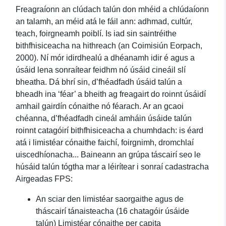
Freagraíonn an clúdach talún don mhéid a chlúdaíonn
an talamh, an méid atá le fáil ann: adhmad, cultúr,
teach, foirgneamh poiblí. Is iad sin saintréithe
bithfhisiceacha na hithreach (an Coimisiún Eorpach,
2000). Ní mór idirdhealú a dhéanamh idir é agus a
úsáid lena sonraítear feidhm nó úsáid cineáil slí
bheatha. Dá bhrí sin, d’fhéadfadh úsáid talún a
bheadh ina ‘féar’ a bheith ag freagairt do roinnt úsáidí
amhail gairdín cónaithe nó féarach. Ar an gcaoi
chéanna, d’fhéadfadh cineál amháin úsáide talún
roinnt catagóirí bithfhisiceacha a chumhdach: is éard
atá i limistéar cónaithe faichí, foirgnimh, dromchlaí
uiscedhíonacha... Baineann an grúpa táscairí seo le
húsáid talún tógtha mar a léirítear i sonraí cadastracha
Airgeadas FPS:
An sciar den limistéar saorgaithe agus de
tháscairí tánaisteacha (16 chatagóir úsáide
talún) Limistéar cónaithe per capita