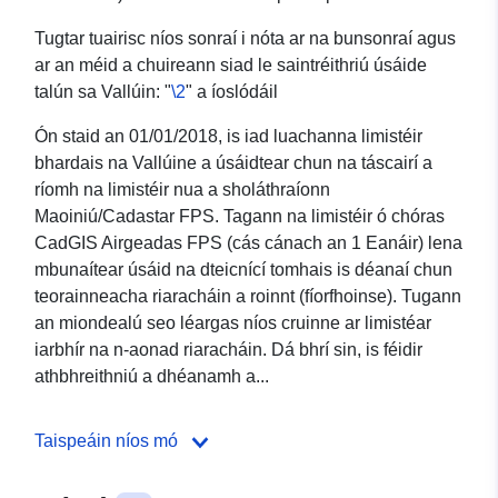
Tugtar tuairisc níos sonraí i nóta ar na bunsonraí agus
ar an méid a chuireann siad le saintréithriú úsáide
talún sa Vallúin: "
\2
" a íoslódáil
Ón staid an 01/01/2018, is iad luachanna limistéir
bhardais na Vallúine a úsáidtear chun na táscairí a
ríomh na limistéir nua a sholáthraíonn
Maoiniú/Cadastar FPS. Tagann na limistéir ó chóras
CadGIS Airgeadas FPS (cás cánach an 1 Eanáir) lena
mbunaítear úsáid na dteicnící tomhais is déanaí chun
teorainneacha riaracháin a roinnt (fíorfhoinse). Tugann
an miondealú seo léargas níos cruinne ar limistéar
iarbhír na n-aonad riaracháin. Dá bhrí sin, is féidir
athbhreithniú a dhéanamh a...
Taispeáin níos mó