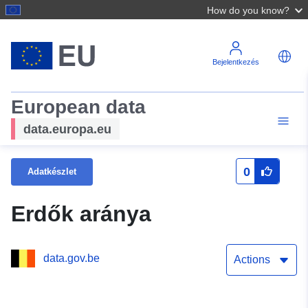
How do you know?
Bejelentkezés
European data
data.europa.eu
0
Adatkészlet
Erdők aránya
data.gov.be
Actions