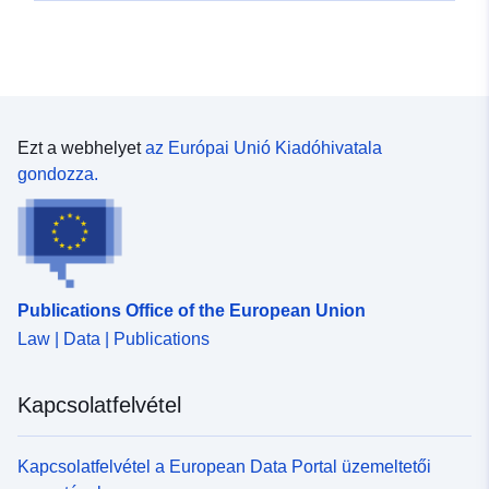
Finances/Cadastre által biztosított új területek. A
területek az FPS Finance CadGIS rendszeréből
származnak (január 1-jei adózási helyzet), amely a
legújabb mérési technikák alkalmazásával
meghatározza az adminisztratív korlátok felosztását
(valódi forrás). Ez a bontás pontosabb képet ad a
közigazgatási egységek tényleges területéről. Egyes
Ezt a webhelyet
az Európai Unió Kiadóhivatala
települések területei ezért idővel (2025-ig)
gondozza.
felülvizsgálhatók, ami hatással van a relatív részarányra
vonatkozó mutatóra. "[\2](\1)"
Publications Office of the European Union
Law | Data | Publications
Kapcsolatfelvétel
Kapcsolatfelvétel a European Data Portal üzemeltetői