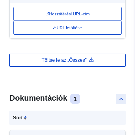
Hozzáférési URL-cím
URL letöltése
Töltse le az „Összes”
Dokumentációk
1
keyboard_arrow_up
Sort