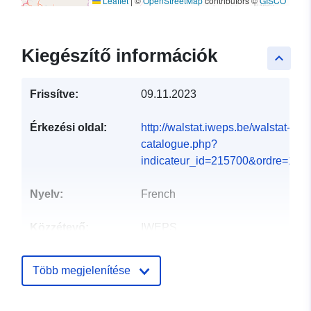
Leaflet
|
©
OpenStreetMap
contributors ©
GISCO
Kiegészítő információk
keyboard_arrow_up
Frissítve:
09.11.2023
Érkezési oldal:
http://walstat.iweps.be/walstat-
catalogue.php?
indicateur_id=215700&ordre=12...
Nyelv:
French
Közzétevő:
IWEPS
Kapcsolattartási
Julien Charlier
Több megjelenítése
pontok:
E-mail:
mailto:j.charlier@iweps.be