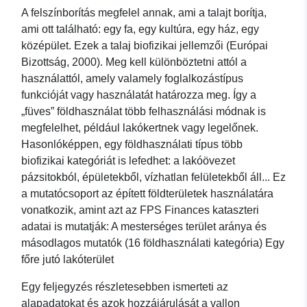
A felszínborítás megfelel annak, ami a talajt borítja,
ami ott található: egy fa, egy kultúra, egy ház, egy
középület. Ezek a talaj biofizikai jellemzői (Európai
Bizottság, 2000). Meg kell különböztetni attól a
használattól, amely valamely foglalkozástípus
funkcióját vagy használatát határozza meg. Így a
„füves” földhasználat több felhasználási módnak is
megfelelhet, például lakókertnek vagy legelőnek.
Hasonlóképpen, egy földhasználati típus több
biofizikai kategóriát is lefedhet: a lakóövezet
pázsitokból, épületekből, vízhatlan felületekből áll... Ez
a mutatócsoport az épített földterületek használatára
vonatkozik, amint azt az FPS Finances kataszteri
adatai is mutatják: A mesterséges terület aránya és
másodlagos mutatók (16 földhasználati kategória) Egy
főre jutó lakóterület
Egy feljegyzés részletesebben ismerteti az
alapadatokat és azok hozzájárulását a vallon