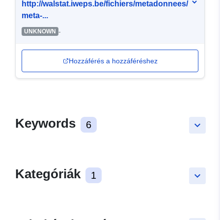
http://walstat.iweps.be/fichiers/metadonnees/
meta-...
-
UNKNOWN
Hozzáférés a hozzáféréshez
Keywords
6
keyboard_arrow_down
Kategóriák
1
keyboard_arrow_down