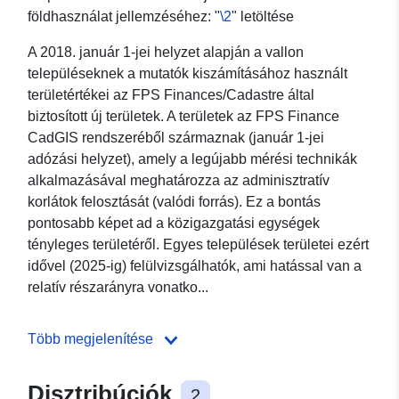
földhasználat jellemzéséhez: "
\2
" letöltése
A 2018. január 1-jei helyzet alapján a vallon
településeknek a mutatók kiszámításához használt
területértékei az FPS Finances/Cadastre által
biztosított új területek. A területek az FPS Finance
CadGIS rendszeréből származnak (január 1-jei
adózási helyzet), amely a legújabb mérési technikák
alkalmazásával meghatározza az adminisztratív
korlátok felosztását (valódi forrás). Ez a bontás
pontosabb képet ad a közigazgatási egységek
tényleges területéről. Egyes települések területei ezért
idővel (2025-ig) felülvizsgálhatók, ami hatással van a
relatív részarányra vonatko...
Több megjelenítése
Disztribúciók
2