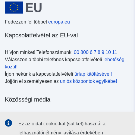
Fedezzen fel többet
europa.eu
Kapcsolatfelvétel az EU-val
Hívjon minket! Telefonszámunk:
00 800 6 7 8 9 10 11
Válasszon a többi telefonos kapcsolatfelvételi
lehetőség
közül!
Írjon nekünk a kapcsolatfelvételi
űrlap kitöltésével!
Jöjjön el személyesen az
uniós központok egyikébe!
Közösségi média
Kövesse az EU
közösségi oldalait!
Ez az oldal cookie-kat (sütiket) használ a
felhasználói élmény javítása érdekében