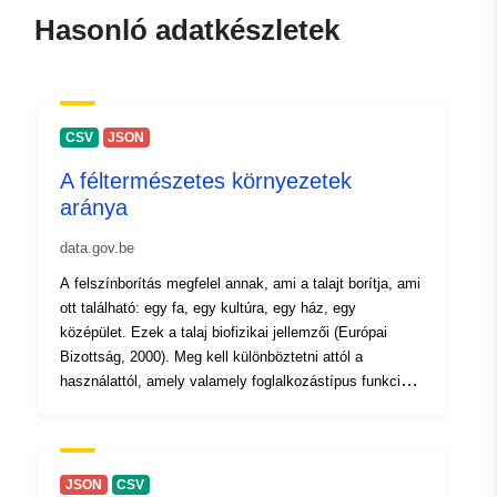
Hasonló adatkészletek
Katalógus-
Hozzáadva a data.europa.eu-hoz:
nyilvántartás:
26 April 2023
Frissítve: data.europa.eu:
30 July
2026
CSV
JSON
A féltermészetes környezetek
Térbeli:
Koordináták:
[ [ 2.54, 50.85 ],
aránya
[ 6.41, 50.85 ], [ 6.41, 49.49 ],
[ 2.54, 49.49 ], [ 2.54, 50.85 ]
data.gov.be
]
A felszínborítás megfelel annak, ami a talajt borítja, ami
Típus:
Polygon
ott található: egy fa, egy kultúra, egy ház, egy
középület. Ezek a talaj biofizikai jellemzői (Európai
Azonosítók:
215700-12
Bizottság, 2000). Meg kell különböztetni attól a
használattól, amely valamely foglalkozástípus funkcióját
uriRef:
http://data.europa.eu/88u/dataset/
vagy használatát határozza meg. Így a „füves”
12
földhasználat több felhasználási módnak is megfelelhet,
például lakókertnek vagy legelőnek. Hasonlóképpen,
egy földhasználati típus több biofizikai kategóriát is
Hozzáférési
public
JSON
CSV