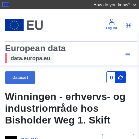
How do you know?
Log ind
European data
data.europa.eu
0
Datasæt
Winningen - erhvervs- og
industriområde hos
Bisholder Weg 1. Skift