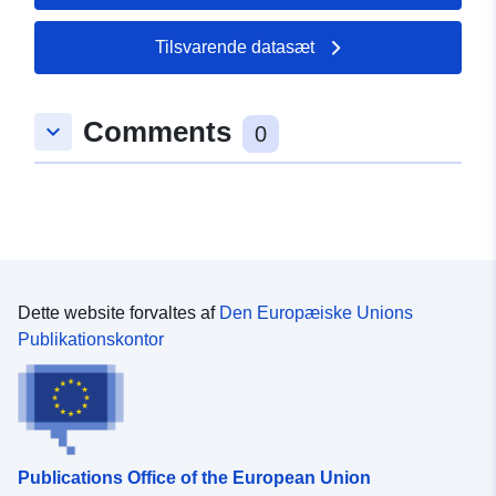
7.52127, 50.3237 ], [
7.52127, 50.3278 ] ]
Tilsvarende datasæt
Type:
Polygon
Comments
keyboard_arrow_down
Rumlig
0
ressource:
uriRef:
http://data.europa.eu/88u/dataset
7e77-1969-0c6c-ec0bf2d688ce
Dette website forvaltes af
Den Europæiske Unions
Publikationskontor
Publications Office of the European Union