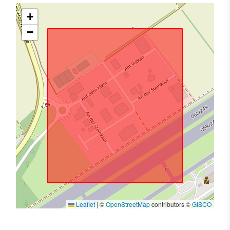
+
−
Leaflet
|
©
OpenStreetMap
contributors ©
GISCO