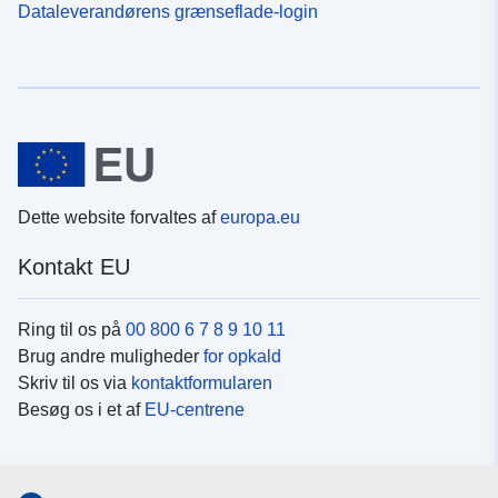
Dataleverandørens grænseflade-login
Dette website forvaltes af
europa.eu
Kontakt EU
Ring til os på
00 800 6 7 8 9 10 11
Brug andre muligheder
for opkald
Skriv til os via
kontaktformularen
Besøg os i et af
EU-centrene
Sociale medier