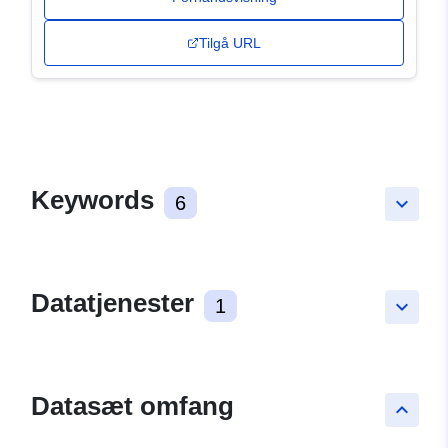
Tilgå URL
Keywords
6
keyboard_arrow_down
Datatjenester
1
keyboard_arrow_down
Datasæt omfang
keyboard_arrow_up