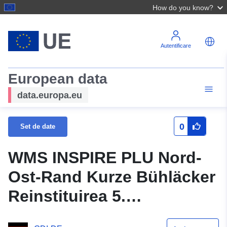
How do you know?
Autentificare
European data
data.europa.eu
0
Set de date
WMS INSPIRE PLU Nord-
Ost-Rand Kurze Bühläcker
Reinstituirea 5.
Amendamentul