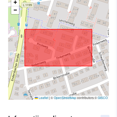
+
−
Leaflet
|
©
OpenStreetMap
contributors ©
GISCO