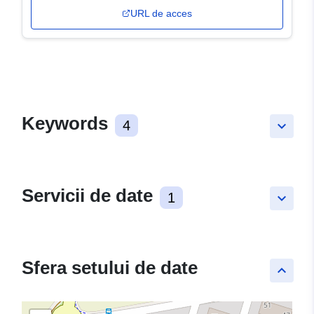
URL de acces
Keywords
4
keyboard_arrow_down
Servicii de date
1
keyboard_arrow_down
Sfera setului de date
keyboard_arrow_up