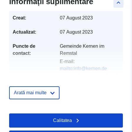
Informații suplimentare
keyboard_arrow_up
Creat:
07 August 2023
Actualizat:
07 August 2023
Puncte de
Gemeinde Kernen im
contact:
Remstal
E-mail:
mailto:info@kernen.de
Adresa:
Stettener Straße 12,
Kernen im Remstal, 71394,
Deutschland
Arată mai multe
Adresă URL:
http://www.kernen.de
Calitatea
Registru catalog:
Adăugat la data.europa.eu:
19 Aug
2023