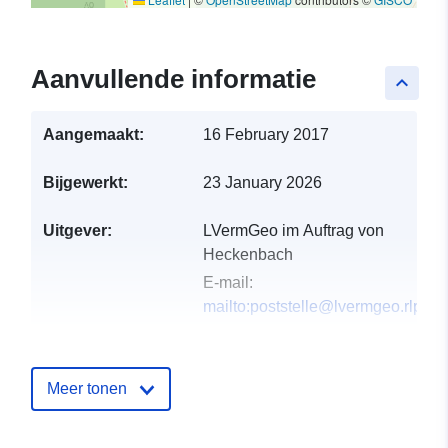
Aanvullende informatie
keyboard_arrow_up
Aangemaakt:
16 February 2017
Bijgewerkt:
23 January 2026
Uitgever:
LVermGeo im Auftrag von
Heckenbach
E-mail:
mailto:poststelle@lvermgeo.rlp.de
Catalogusregister
Toegevoegd aan data.europa.eu:
:
24 January 2026
Meer tonen
Bijgewerkt op data.europa.eu:
19
April 2026