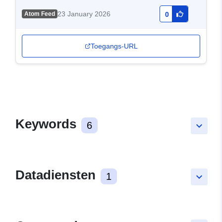
23 January 2026
Atom Feed
0
Toegangs-URL
Keywords
6
keyboard_arrow_down
Datadiensten
1
keyboard_arrow_down