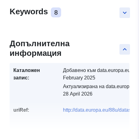
Keywords
8
keyboard_arrow_down
Допълнителна
keyboard_arrow_up
информация
Каталожен
Добавено към data.europa.eu:
27
запис:
February 2025
Актуализирана на data.europa.eu
28 April 2026
uriRef:
http://data.europa.eu/88u/dataset/