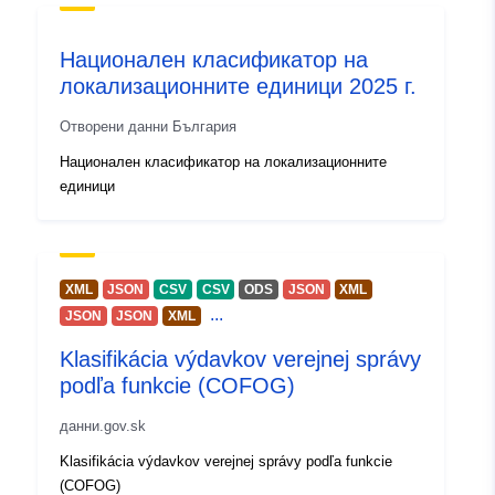
Национален класификатор на
локализационните единици 2025 г.
Отворени данни България
Национален класификатор на локализационните
единици
XML
JSON
CSV
CSV
ODS
JSON
XML
...
JSON
JSON
XML
Klasifikácia výdavkov verejnej správy
podľa funkcie (COFOG)
данни.gov.sk
Klasifikácia výdavkov verejnej správy podľa funkcie
(COFOG)