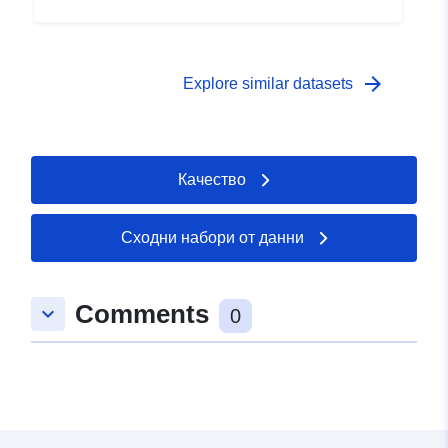
arrow_forward
Explore similar datasets
Качество
Сходни набори от данни
Comments
keyboard_arrow_down
0