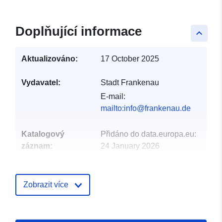
Doplňující informace
keyboard_arrow_up
Aktualizováno:
17 October 2025
Vydavatel:
Stadt Frankenau
E-mail:
mailto:info@frankenau.de
Katalogový
Přidáno do data.europa.eu:
záznam:
24 January 2026
Aktualizace údajů.europa.eu:
19 April 2026
Zobrazit více
Místní:
Souřadnice:
[ [ 8.89249,
51.0824 ], [ 8.89548,
51.0824 ], [ 8.89548,