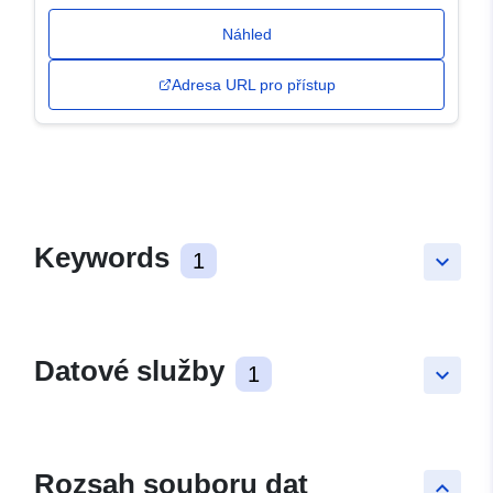
Náhled
Adresa URL pro přístup
Keywords
1
keyboard_arrow_down
Datové služby
1
keyboard_arrow_down
Rozsah souboru dat
keyboard_arrow_up