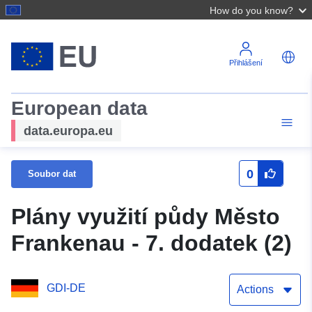
How do you know?
Přihlášení
European data
data.europa.eu
0
Soubor dat
Plány využití půdy Město
Frankenau - 7. dodatek (2)
GDI-DE
Actions