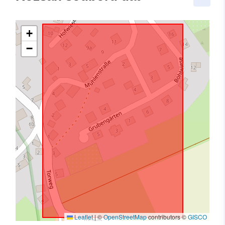
+
−
Leaflet
|
©
OpenStreetMap
contributors ©
GISCO