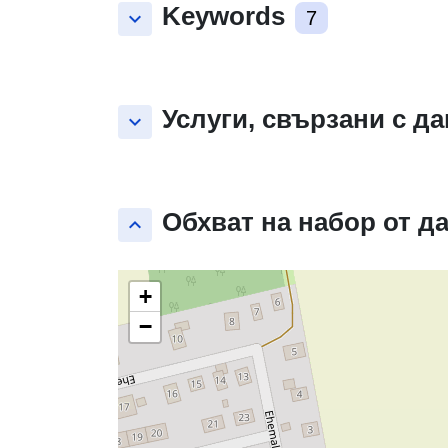
Keywords
keyboard_arrow_down
7
Услуги, свързани с д
keyboard_arrow_down
Обхват на набор от д
keyboard_arrow_up
+
−