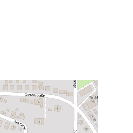
52.1290863 ], [ 10.9437372,
52.1290863 ], [ 10.9437372,
52.1269671 ], [ 10.9401873,
52.1269671 ], [ 10.9401873,
52.1290863 ] ]
Тип:
Polygon
вен
 на:
Ресурси:
http://data.europa.eu/eli/reg/2009/97
6
http://data.europa.eu/88u/dataset/22
4c8b3d-65a8-4a0a-b1dc-
893175ee95bc