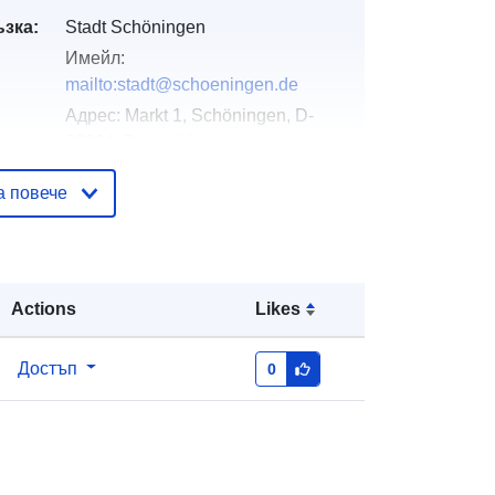
ъзка:
Stadt Schöningen
Имейл:
mailto:stadt@schoeningen.de
Адрес:
Markt 1, Schöningen, D-
38364, Deutschland
URL адрес:
а повече
https://www.schoeningen.de/leben/b
auen-
wohnen/bauleitplanung/bauleitplaen
e-...
Actions
Likes
Добавено към data.europa.eu:
21
March 2026
Достъп
0
Актуализирана на data.europa.eu:
26 April 2026
вени
Координати:
[ [ 10.9401873,