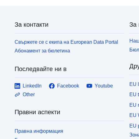
За контакти
За 
Наш
Свържете се с екипа на European Data Portal
Бюл
Абонамент за бюлетина
Дру
Последвайте ни в
EU 
LinkedIn
Facebook
Youtube
EU 
Other
EU r
Правни аспекти
EU 
EU p
Правна информация
Зон