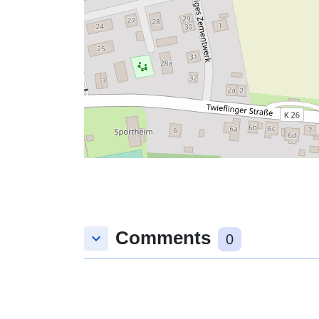
Comments
keyboard_arrow_down
0