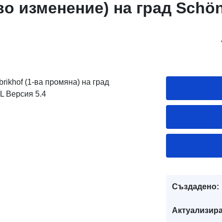
-во изменение) на град Schö
rikhof (1-ва промяна) на град
L Версия 5.4
Създадено:
Актуализира