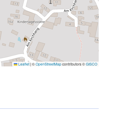
Leaflet
|
©
OpenStreetMap
contributors ©
GISCO