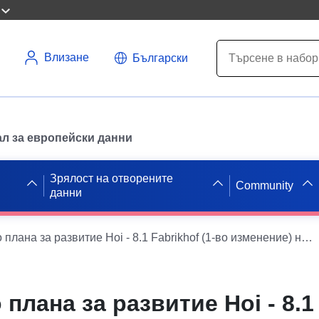
Влизане
Български
л за европейски данни
Зрялост на отворените
Community
данни
WFS относно плана за развитие Hoi - 8.1 Fabrikhof (1-во изменение) на град Schöningen
плана за развитие Hoi - 8.1