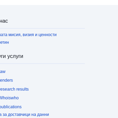
нас
ата мисия, визия и ценности
етин
ги услуги
law
tenders
esearch results
Whoiswho
ublications
а за доставчици на данни