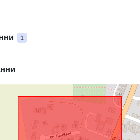
:
анни
1
Пространст
ресурс:
анни
Съответства
uriRef: