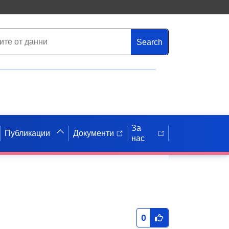
Search
За
Публикации
Документи
нас
0