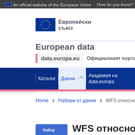
How do you know?
An official website of the European Union
European data
data.europa.eu
Официалният порта
Академия на
Каталог
Данни
data.europa
Home
Набори от данни
WFS относно 
Набор