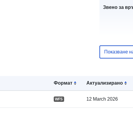
Звено за вр
Показване н
Формат
Актуализирано
Каталожен
запис:
12 March 2026
WFS
Пространст