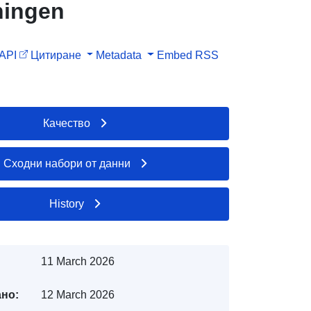
ningen
API
Цитиране
Metadata
Embed
RSS
Качество
Сходни набори от данни
History
11 March 2026
но:
12 March 2026