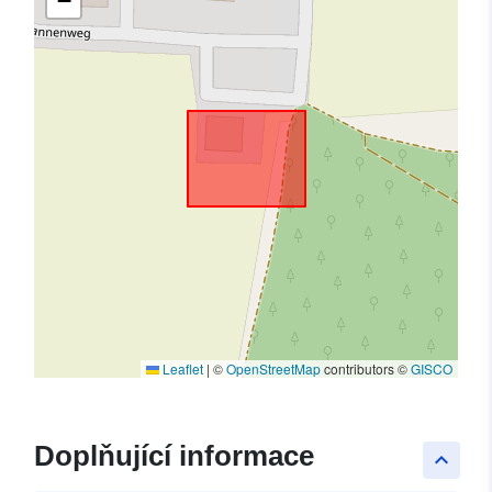
−
Leaflet
|
©
OpenStreetMap
contributors ©
GISCO
Doplňující informace
keyboard_arrow_up