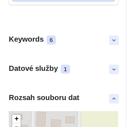
Keywords
6
keyboard_arrow_down
Datové služby
1
keyboard_arrow_down
Rozsah souboru dat
keyboard_arrow_up
+