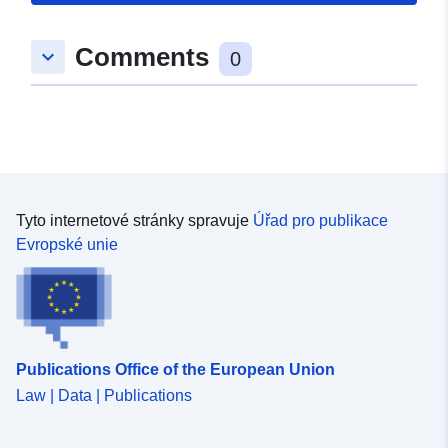
Typ:
Polygon
Comments
keyboard_arrow_down
0
Prostorový zdroj:
uriRef:
http://data.europa.eu/88u/dataset/
4b98-14eb-0253-8b5e2edd16be
Tyto internetové stránky spravuje
Úřad pro publikace
Evropské unie
Publications Office of the European Union
Law | Data | Publications