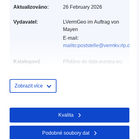
Aktualizováno:
26 February 2026
Vydavatel:
LVermGeo im Auftrag von
Mayen
E-mail:
mailto:poststelle@vermkv.rlp.de
Katalogový
Přidáno do data.europa.eu:
záznam:
21 February 2026
Aktualizace údajů.europa.eu:
26 April 2026
Zobrazit více
Místní:
Souřadnice:
[ [ 7.16128,
50.3358 ], [ 7.16185,
Kvalita
50.3358 ], [ 7.16185,
50.3355 ], [ 7.16128,
50.3355 ], [ 7.16128,
Podobné soubory dat
50.3358 ] ]