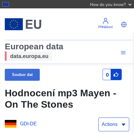
How do you know?
Přihlášení
European data
data.europa.eu
0
Soubor dat
Hodnocení mp3 Mayen -
On The Stones
GDI-DE
Actions