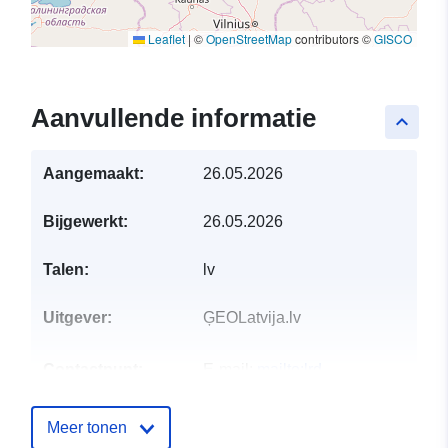
Leaflet
|
©
OpenStreetMap
contributors ©
GISCO
Aanvullende informatie
keyboard_arrow_up
Aangemaakt:
26.05.2026
Bijgewerkt:
26.05.2026
Talen:
lv
Uitgever:
ĢEOLatvija.lv
Contactpunt:
E-mail:
mailto:lrd-
cs@lad.gov.lv
Meer tonen
Catalogusregister
Toegevoegd aan data.europa.eu: