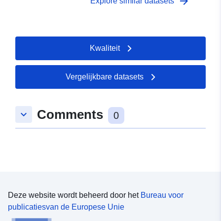
arrow_forward
Explore similar datasets
Kwaliteit
Vergelijkbare datasets
Comments
keyboard_arrow_down
0
Deze website wordt beheerd door het
Bureau voor
publicatiesvan de Europese Unie