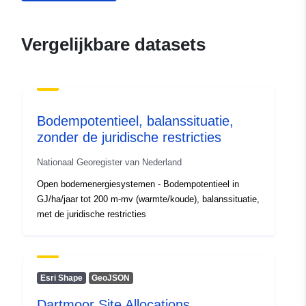
:
28 July 2026
Bijgewerkt op data.europa.eu:
29
Vergelijkbare datasets
July 2026
Ruimtelijk:
Coördinaten:
[ [ 28.5, 55.6 ], [
20.7, 55.6 ], [ 20.7, 58.1 ], [
28.5, 58.1 ], [ 28.5, 55.6 ] ]
Bodempotentieel, balanssituatie,
zonder de juridische restricties
Soort:
Polygon
Nationaal Georegister van Nederland
Identificatoren:
2292414f-db46-4106-80c4-
Open bodemenergiesystemen - Bodempotentieel in
bdcb6e02958e
GJ/ha/jaar tot 200 m-mv (warmte/koude), balanssituatie,
met de juridische restricties
uriRef:
http://data.europa.eu/88u/dataset/
db46-4106-80c4-bdcb6e02958e
Esri Shape
GeoJSON
Dartmoor Site Allocations