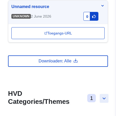
Unnamed resource
2 June 2026
UNKNOWN
0
Toegangs-URL
Downloaden: Alle
HVD
1
keyboard_arrow_down
Categories/Themes