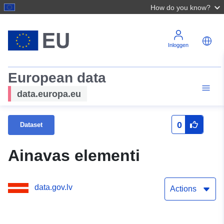
How do you know?
Inloggen
European data
data.europa.eu
0
Dataset
Ainavas elementi
data.gov.lv
Actions