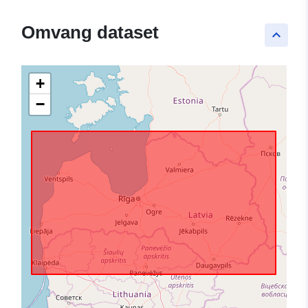
Omvang dataset
keyboard_arrow_up
+
−