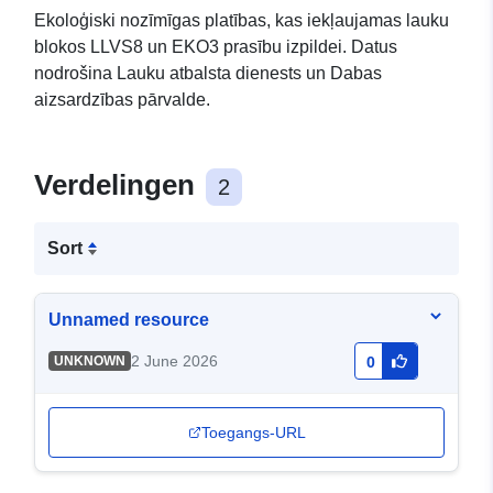
Ekoloģiski nozīmīgas platības, kas iekļaujamas lauku
blokos LLVS8 un EKO3 prasību izpildei. Datus
nodrošina Lauku atbalsta dienests un Dabas
aizsardzības pārvalde.
Verdelingen
2
Sort
Unnamed resource
2 June 2026
UNKNOWN
0
Toegangs-URL