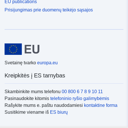
EU publications
Prisijungimas prie duomenų teikėjo sąsajos
Svetainę tvarko
europa.eu
Kreipkitės į ES tarnybas
Skambinkite mums telefonu
00 800 6 7 8 9 10 11
Pasinaudokite kitomis
telefoninio ryšio galimybėmis
Rašykite mums e. paštu naudodamiesi
kontaktine forma
Susitikime viename iš
ES biurų