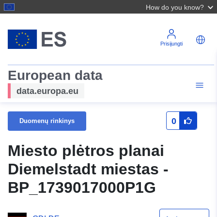
How do you know?
Prisijungti
European data
data.europa.eu
0
Duomenų rinkinys
Miesto plėtros planai
Diemelstadt miestas -
BP_1739017000P1G