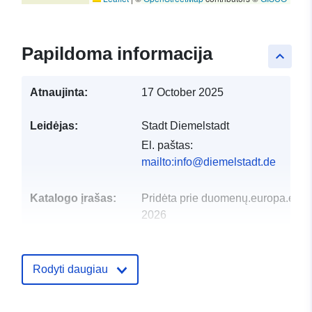
Papildoma informacija
keyboard_arrow_up
Atnaujinta:
17 October 2025
Leidėjas:
Stadt Diemelstadt
El. paštas:
mailto:info@diemelstadt.de
Katalogo įrašas:
Pridėta prie duomenų.europa.eu:
2
2026
Atnaujinta informacija apie duome
19 April 2026
Rodyti daugiau
Erdviniai
Koordinatės:
[ [ 8.91216,
duomenys:
51.4728 ], [ 8.91412,