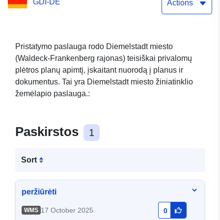
GDI-DE
Actions
Pristatymo paslauga rodo Diemelstadt miesto
(Waldeck-Frankenberg rajonas) teisiškai privalomų
plėtros planų apimtį, įskaitant nuorodą į planus ir
dokumentus. Tai yra Diemelstadt miesto žiniatinklio
žemėlapio paslauga.:
Paskirstos
1
Sort
peržiūrėti
17 October 2025
WMS
0