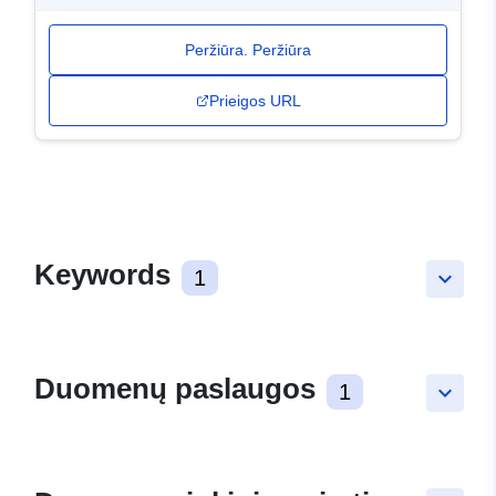
Peržiūra. Peržiūra
Prieigos URL
Keywords
1
keyboard_arrow_down
Duomenų paslaugos
1
keyboard_arrow_down