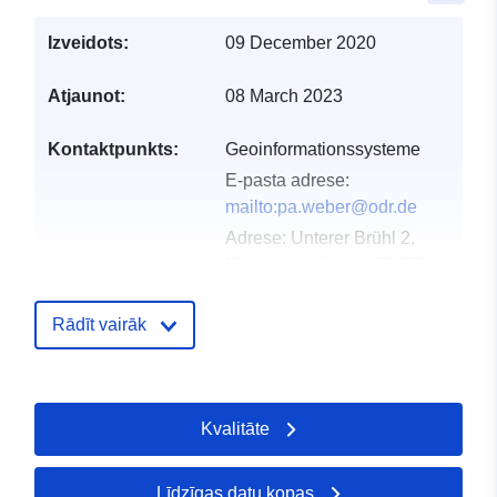
Izveidots:
09 December 2020
Atjaunot:
08 March 2023
Kontaktpunkts:
Geoinformationssysteme
E-pasta adrese:
mailto:pa.weber@odr.de
Adrese:
Unterer Brühl 2,
Ellwangen (Jagst), 73479,
Deutschland
URL:
http://www.odr.de
Rādīt vairāk
Kataloga
Pievienots data.europa.eu:
21 Feb
ieraksts:
2026
Kvalitāte
Jaunākā informācija par Data.euro
19 April 2026
Līdzīgas datu kopas