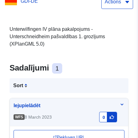
GDI-DE
Actions
Unterwilfingen IV plāna pakalpojums -
Unterschneidheim pašvaldības 1. grozījums
(XPlanGML 5.0)
Sadalījumi
1
Sort
lejupielādēt
8 March 2023
WFS
0
Piekļuves URL