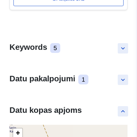
Keywords
5
keyboard_arrow_down
Datu pakalpojumi
1
keyboard_arrow_down
Datu kopas apjoms
keyboard_arrow_up
+