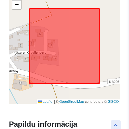
−
Leaflet
|
©
OpenStreetMap
contributors ©
GISCO
Papildu informācija
keyboard_arrow_up