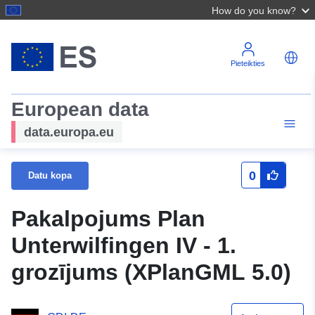
How do you know?
Pieteikties
European data
data.europa.eu
0
Datu kopa
Pakalpojums Plan
Unterwilfingen IV - 1.
grozījums (XPlanGML 5.0)