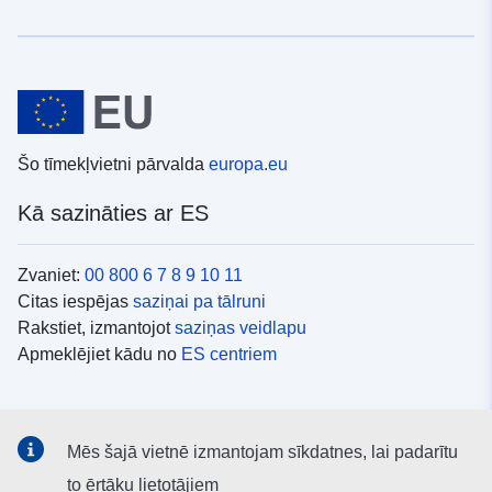
Šo tīmekļvietni pārvalda
europa.eu
Kā sazināties ar ES
Zvaniet:
00 800 6 7 8 9 10 11
Citas iespējas
saziņai pa tālruni
Rakstiet, izmantojot
saziņas veidlapu
Apmeklējiet kādu no
ES centriem
Sociālie mediji
Mēs šajā vietnē izmantojam sīkdatnes, lai padarītu
ES konti
sociālajos medijos
to ērtāku lietotājiem