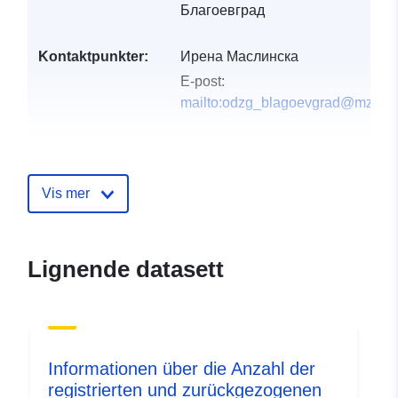
Благоевград
Kontaktpunkter:
Ирена Маслинска
E-post:
mailto:odzg_blagoevgrad@mzh.g
Katalogopptak:
Lagt til data.europa.eu:
01
April 2026
Vis mer
Oppdatert på data.europa.eu:
28 April 2026
uriRef:
http://data.europa.eu/88u/dataset/
Lignende datasett
Informationen über die Anzahl der
registrierten und zurückgezogenen