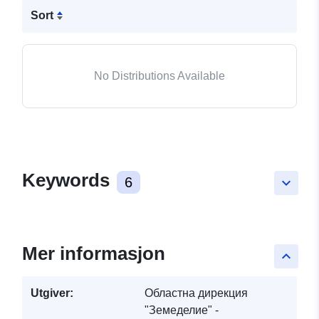
Sort
No Distributions Available
Keywords
6
keyboard_arrow_down
Mer informasjon
keyboard_arrow_up
Utgiver:
Областна дирекция
"Земеделие" -