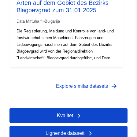
Arten auf dem Gebiet des Bezirks
Blagoevgrad zum 31.01.2025.
Data Miftuħa fil-Bulgarija
Die Registrierung, Meldung und Kontrolle von land- und
forstwirtschaftlichen Maschinen, Fahrzeugen und
Erdbewegungsmaschinen auf dem Gebiet des Bezirks
Blagoevgrad wird von der Regionaldirektion
"Landwirtschaft" Blagoevgrad durchgeführt, und Daten
darüber werden in ein nationales öffentliches
elektronisches Register eingetragen, das vom
Ministerium für Landwirtschaft und Ernährung gemäß
Artikel 7 des Gesetzes über die Registrierung und
arrow_forward
Explore similar datasets
Kontrolle von land- und forstwirtschaftlichen Geräten
eingerichtet und geführt wird.
Kvalitet
Lignende datasett