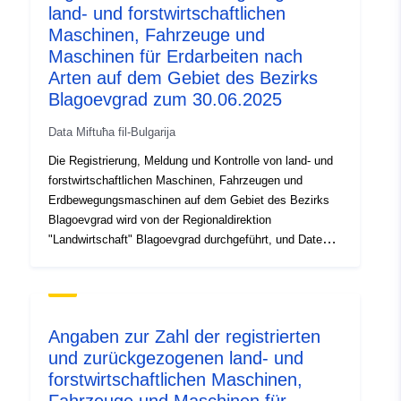
land- und forstwirtschaftlichen
Maschinen, Fahrzeuge und
Maschinen für Erdarbeiten nach
Arten auf dem Gebiet des Bezirks
Blagoevgrad zum 30.06.2025
Data Miftuħa fil-Bulgarija
Die Registrierung, Meldung und Kontrolle von land- und
forstwirtschaftlichen Maschinen, Fahrzeugen und
Erdbewegungsmaschinen auf dem Gebiet des Bezirks
Blagoevgrad wird von der Regionaldirektion
"Landwirtschaft" Blagoevgrad durchgeführt, und Daten
darüber werden in ein nationales öffentliches
elektronisches Register eingetragen, das vom
Ministerium für Landwirtschaft und Ernährung gemäß
Artikel 7 des Gesetzes über die Registrierung und
Angaben zur Zahl der registrierten
Kontrolle von land- und forstwirtschaftlichen Geräten
und zurückgezogenen land- und
eingerichtet und geführt wird.
forstwirtschaftlichen Maschinen,