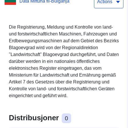
Data Miftuħa fil-Bulgarija
Maschinen, Fahrzeuge
Actions
und Maschinen für
Erdarbeiten nach Arten auf
Die Registrierung, Meldung und Kontrolle von land-
und forstwirtschaftlichen Maschinen, Fahrzeugen und
dem Gebiet des Bezirks
Erdbewegungsmaschinen auf dem Gebiet des Bezirks
Blagoevgrad zum
Blagoevgrad wird von der Regionaldirektion
"Landwirtschaft" Blagoevgrad durchgeführt, und Daten
30.09.2025
darüber werden in ein nationales öffentliches
elektronisches Register eingetragen, das vom
Ministerium für Landwirtschaft und Ernährung gemäß
Artikel 7 des Gesetzes über die Registrierung und
Kontrolle von land- und forstwirtschaftlichen Geräten
eingerichtet und geführt wird.
Distribusjoner
0