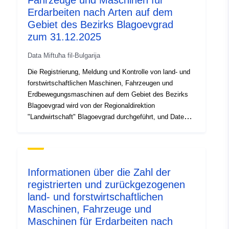
Fahrzeuge und Maschinen für
Erdarbeiten nach Arten auf dem
Gebiet des Bezirks Blagoevgrad
zum 31.12.2025
Data Miftuħa fil-Bulgarija
Die Registrierung, Meldung und Kontrolle von land- und
forstwirtschaftlichen Maschinen, Fahrzeugen und
Erdbewegungsmaschinen auf dem Gebiet des Bezirks
Blagoevgrad wird von der Regionaldirektion
"Landwirtschaft" Blagoevgrad durchgeführt, und Daten
darüber werden in ein nationales öffentliches
elektronisches Register eingetragen, das vom
Ministerium für Landwirtschaft und Ernährung gemäß
Artikel 7 des Gesetzes über die Registrierung und
Informationen über die Zahl der
Kontrolle von land- und forstwirtschaftlichen Geräten
registrierten und zurückgezogenen
eingerichtet und geführt wird.
land- und forstwirtschaftlichen
Maschinen, Fahrzeuge und
Maschinen für Erdarbeiten nach