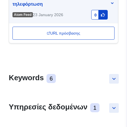
τηλεφόρτωση
23 January 2026
Atom Feed
0
URL πρόσβασης
Keywords
6
keyboard_arrow_down
Υπηρεσίες δεδομένων
1
keyboard_arrow_down