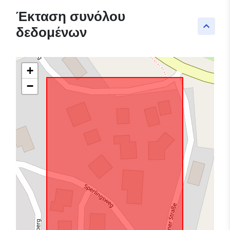
Έκταση συνόλου
keyboard_arrow_up
δεδομένων
+
−