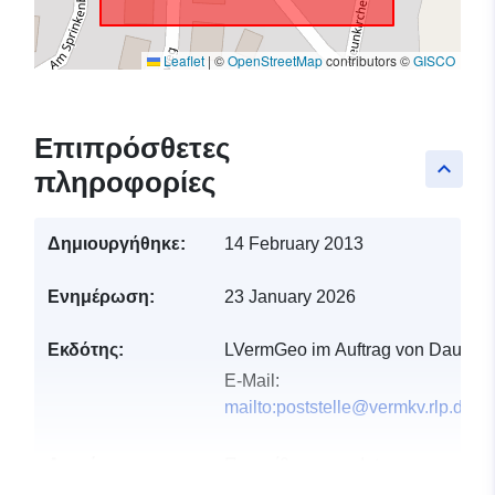
Leaflet
|
©
OpenStreetMap
contributors ©
GISCO
Επιπρόσθετες
keyboard_arrow_up
πληροφορίες
Δημιουργήθηκε:
14 February 2013
Ενημέρωση:
23 January 2026
Εκδότης:
LVermGeo im Auftrag von Daun
E-Mail:
mailto:poststelle@vermkv.rlp.de
Αρχείο
Προστίθεται στο data.europa.eu:
2
καταλόγου:
January 2026