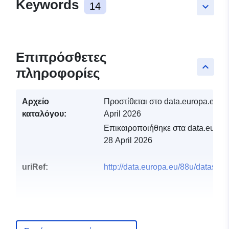
Keywords
14
keyboard_arrow_down
Επιπρόσθετες
keyboard_arrow_up
πληροφορίες
Αρχείο
Προστίθεται στο data.europa.eu:
0
καταλόγου:
April 2026
Επικαιροποιήθηκε στα data.europa
28 April 2026
uriRef:
http://data.europa.eu/88u/dataset/