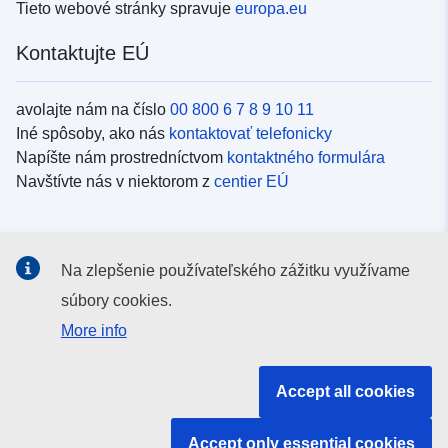
Tieto webové stránky spravuje
europa.eu
Kontaktujte EÚ
avolajte nám na číslo
00 800 6 7 8 9 10 11
Iné spôsoby, ako nás
kontaktovať telefonicky
Napíšte nám prostredníctvom
kontaktného formulára
Navštívte nás v niektorom z
centier EÚ
Sociálne médiá
Na zlepšenie používateľského zážitku využívame
Kanály EÚ na
sociálnych médiách
súbory cookies.
More info
Inštitúcie a orgány EÚ
Accept all cookies
Vyhľadávanie všetkých inštitúcií a orgánov EÚ
Accept only essential cookies