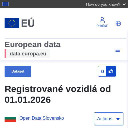
How do you know?
Prihlásiť
European data
data.europa.eu
0
Dataset
Registrované vozidlá od
01.01.2026
Open Data Slovensko
Actions