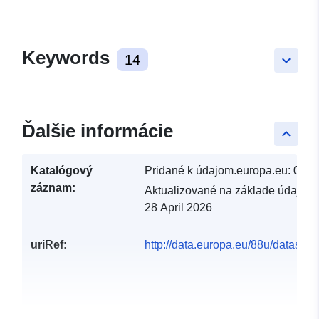
Keywords
14
keyboard_arrow_down
Ďalšie informácie
keyboard_arrow_up
Katalógový
Pridané k údajom.europa.eu:
01 A
záznam:
Aktualizované na základe údajov.
28 April 2026
uriRef:
http://data.europa.eu/88u/dataset/