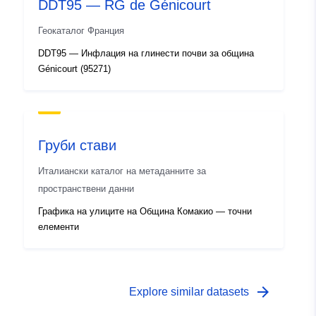
DDT95 — RG de Génicourt
Геокаталог Франция
DDT95 — Инфлация на глинести почви за община
Génicourt (95271)
Груби стави
Италиански каталог на метаданните за
пространствени данни
Графика на улиците на Община Комакио — точни
елементи
arrow_forward
Explore similar datasets