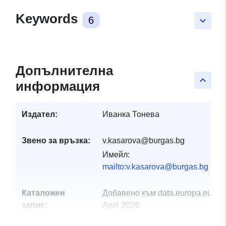
Keywords
6
keyboard_arrow_down
Допълнителна
keyboard_arrow_up
информация
Издател:
Иванка Тонева
Звено за връзка:
v.kasarova@burgas.bg
Имейл:
mailto:v.kasarova@burgas.bg
Каталожен
Добавено към data.europa.eu:
01
запис:
April 2026
Актуализирана на data.europa.eu