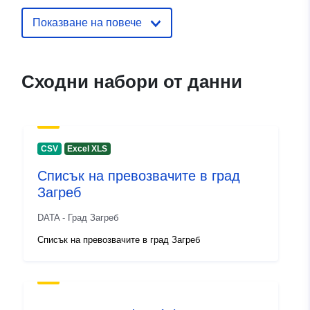
28 April 2026
Показване на повече
uriRef:
http://data.europa.eu/88u/dataset/
Сходни набори от данни
CSV
Excel XLS
Списък на превозвачите в град
Загреб
DATA - Град Загреб
Списък на превозвачите в град Загреб