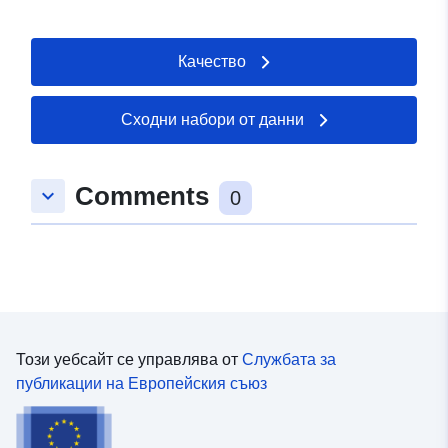
Качество
Сходни набори от данни
Comments
keyboard_arrow_down
0
Този уебсайт се управлява от
Службата за
публикации на Европейския съюз