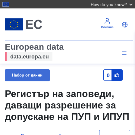
How do you know?
Влизане
European data
data.europa.eu
0
Набор от данни
Регистър на заповеди,
даващи разрешение за
допускане на ПУП и ИПУП