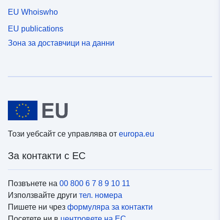
EU Whoiswho
EU publications
Зона за доставчици на данни
Този уебсайт се управлява от
europa.eu
За контакти с ЕС
Позвънете на
00 800 6 7 8 9 10 11
Използвайте други
тел. номера
Пишете ни чрез
формуляра за контакти
Посетете ни в
центровете на ЕС