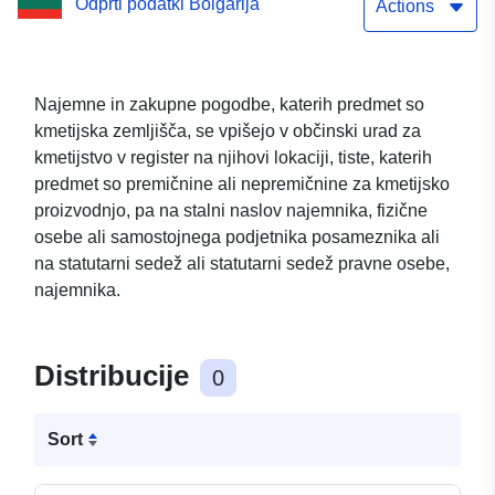
Odprti podatki Bolgarija
dan 31.12.2025
Actions
Najemne in zakupne pogodbe, katerih predmet so
kmetijska zemljišča, se vpišejo v občinski urad za
kmetijstvo v register na njihovi lokaciji, tiste, katerih
predmet so premičnine ali nepremičnine za kmetijsko
proizvodnjo, pa na stalni naslov najemnika, fizične
osebe ali samostojnega podjetnika posameznika ali
na statutarni sedež ali statutarni sedež pravne osebe,
najemnika.
Distribucije
0
Sort