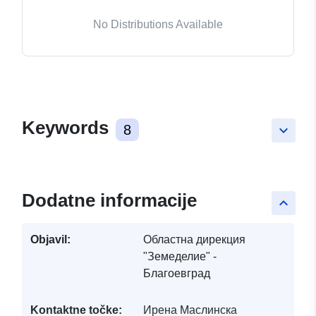
No Distributions Available
Keywords
8
keyboard_arrow_down
Dodatne informacije
keyboard_arrow_up
Objavil:
Областна дирекция
"Земеделие" -
Благоевград
Kontaktne točke:
Ирена Маслинска