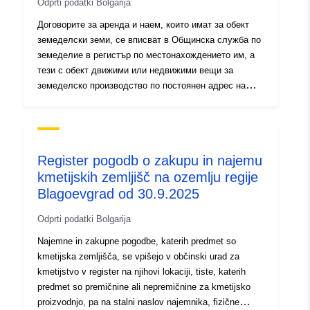
Odprti podatki Bolgarija
Договорите за аренда и наем, които имат за обект
земеделски земи, се вписват в Общинска служба по
земеделие в регистър по местонахождението им, а
тези с обект движими или недвижими вещи за
земеделско производство по постоянен адрес на
арендатора – физическо лице или едноличен
търговец, или по седалище или адрес на управление
на юридическото лице – арендатор.
Register pogodb o zakupu in najemu
kmetijskih zemljišč na ozemlju regije
Blagoevgrad od 30.9.2025
Odprti podatki Bolgarija
Najemne in zakupne pogodbe, katerih predmet so
kmetijska zemljišča, se vpišejo v občinski urad za
kmetijstvo v register na njihovi lokaciji, tiste, katerih
predmet so premičnine ali nepremičnine za kmetijsko
proizvodnjo, pa na stalni naslov najemnika, fizične