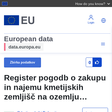
How do you know?
Login
European data
data.europa.eu
0
Zbirka podatkov
Register pogodb o zakupu
in najemu kmetijskih
zemljišč na ozemlju
okrožja Blagoevgrad na