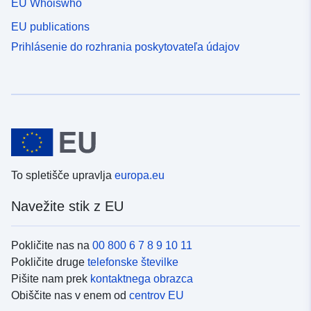
EU Whoiswho
EU publications
Prihlásenie do rozhrania poskytovateľa údajov
To spletišče upravlja
europa.eu
Navežite stik z EU
Pokličite nas na
00 800 6 7 8 9 10 11
Pokličite druge
telefonske številke
Pišite nam prek
kontaktnega obrazca
Obiščite nas v enem od
centrov EU