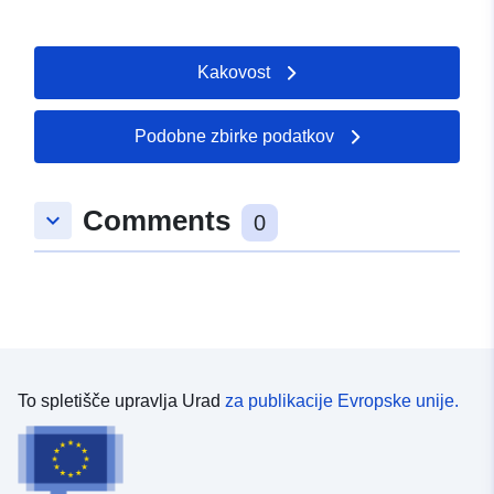
Kakovost
Podobne zbirke podatkov
Comments
keyboard_arrow_down
0
To spletišče upravlja Urad
za publikacije Evropske unije.