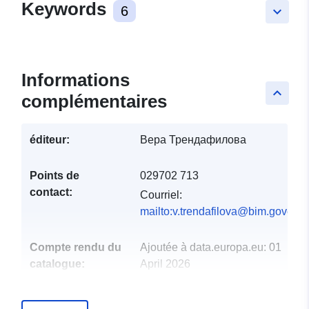
Keywords
6
keyboard_arrow_down
Informations
keyboard_arrow_up
complémentaires
éditeur:
Вера Трендафилова
Points de
029702 713
contact:
Courriel:
mailto:v.trendafilova@bim.govern
Compte rendu du
Ajoutée à data.europa.eu:
01
catalogue:
April 2026
Mise à jour sur data.europa.eu:
28 April 2026