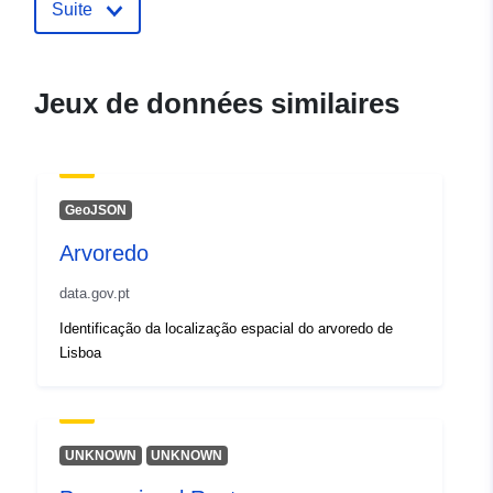
Suite
uriRef:
http://data.europa.eu/88u/dataset/
Jeux de données similaires
GeoJSON
Arvoredo
data.gov.pt
Identificação da localização espacial do arvoredo de
Lisboa
UNKNOWN
UNKNOWN