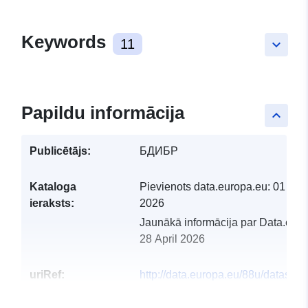
Keywords
11
keyboard_arrow_down
Papildu informācija
keyboard_arrow_up
Publicētājs:
БДИБР
Kataloga
Pievienots data.europa.eu:
01 Apri
ieraksts:
2026
Jaunākā informācija par Data.euro
28 April 2026
uriRef:
http://data.europa.eu/88u/dataset/