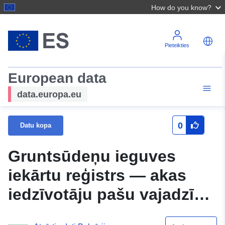
How do you know?
Pieteikties
European data
data.europa.eu
0
Datu kopa
Gruntsūdeņu ieguves
iekārtu reģistrs — akas
iedzīvotāju pašu vajadzību
apmierināšanai saskaņā ar