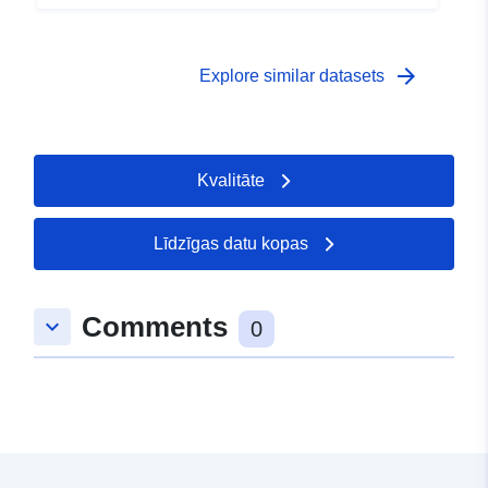
arrow_forward
Explore similar datasets
Kvalitāte
Līdzīgas datu kopas
Comments
keyboard_arrow_down
0