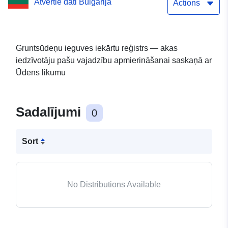
Atvērtie dati Bulgārija
Ūdens likumu
Actions
Gruntsūdeņu ieguves iekārtu reģistrs — akas
iedzīvotāju pašu vajadzību apmierināšanai saskaņā ar
Ūdens likumu
Sadalījumi
0
Sort
No Distributions Available