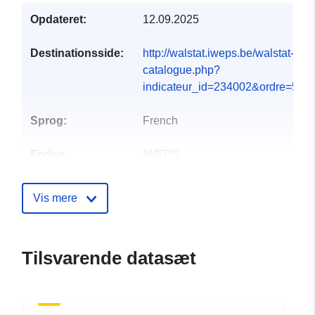
Opdateret:
12.09.2025
Destinationsside:
http://walstat.iweps.be/walstat-
catalogue.php?
indicateur_id=234002&ordre=5#
Sprog:
French
Forlag:
IWEPS
Kontaktpunkter:
François Ghesquiere
Vis mere
E-mail:
mailto:f.ghesquiere@iweps.be
Tilsvarende datasæt
Fortegnelse over
Tilføjet til data.europa.eu:
26
kataloger:
April 2023
Opdateret på data.europa.eu: