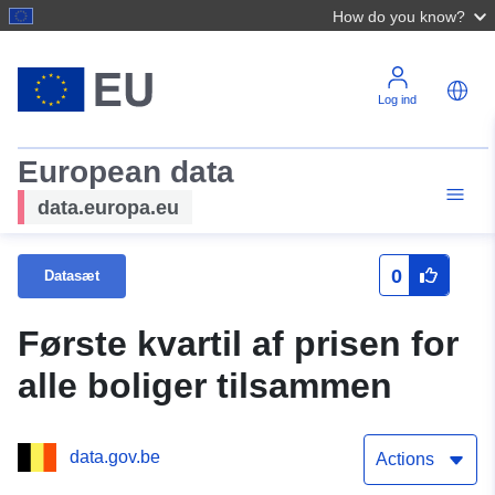
How do you know?
Log ind
European data
data.europa.eu
0
Datasæt
Første kvartil af prisen for
alle boliger tilsammen
data.gov.be
Actions