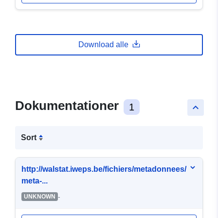
Download alle
Dokumentationer
1
keyboard_arrow_up
Sort
http://walstat.iweps.be/fichiers/metadonnees/
meta-...
-
UNKNOWN