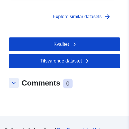
arrow_forward
Explore similar datasets
Kvalitet
Tilsvarende datasæt
Comments
keyboard_arrow_down
0