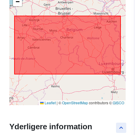
−
Leaflet
|
©
OpenStreetMap
contributors ©
GISCO
Yderligere information
keyboard_arrow_up