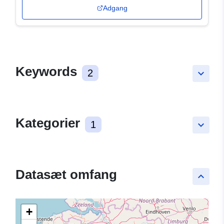
Adgang
Keywords
2
keyboard_arrow_down
Kategorier
1
keyboard_arrow_down
Datasæt omfang
keyboard_arrow_up
+