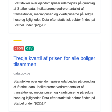
Statistikker over ejendomspriser udarbejdes på grundlag
Version noter:
Prix de l’immobilier
af Statbel-data. Indikatorerne vedrører antallet af
résidentiel (données
transaktioner, medianprisen og kvartilpriserne på solgte
huse og lejligheder. Data efter statistisk sektor findes på
annuelles)
Statbel under "[\2](\1)"
JSON
CSV
Tredje kvartil af prisen for alle boliger
tilsammen
data.gov.be
Statistikker over ejendomspriser udarbejdes på grundlag
af Statbel-data. Indikatorerne vedrører antallet af
transaktioner, medianprisen og kvartilpriserne på solgte
huse og lejligheder. Data efter statistisk sektor findes på
Statbel under "[\2](\1)"