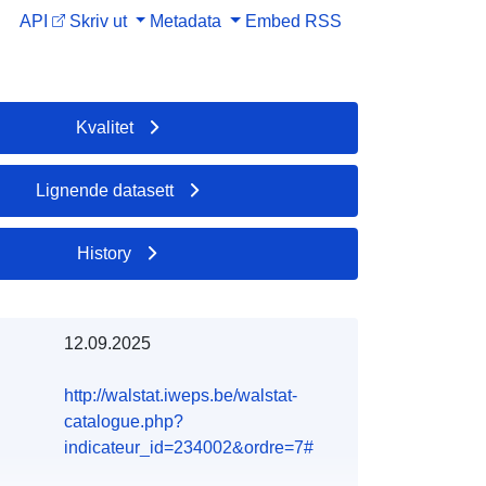
API
Skriv ut
Metadata
Embed
RSS
Kvalitet
Lignende datasett
History
12.09.2025
http://walstat.iweps.be/walstat-
catalogue.php?
indicateur_id=234002&ordre=7#