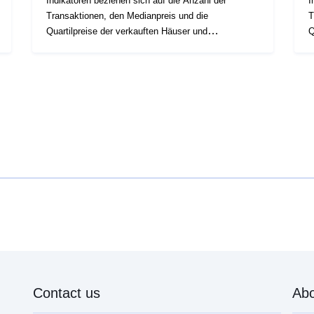
Indikatoren beziehen sich auf die Anzahl der
I
Transaktionen, den Medianpreis und die
T
Quartilpreise der verkauften Häuser und
Q
Wohnungen. Die auf Statbel unter "[\2](\1)"
Wohn
verfügbaren Daten nach statistischen Sektoren
v
Contact us
Abo