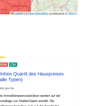
Leaflet
|
©
OpenStreetMap
contributors ©
GISCO
JSON
CSV
Drittes Quartil des Hauspreises
(alle Typen)
ata.gov.be
ie Immobilienpreisstatistiken werden auf der
rundlage von Statbel-Daten erstellt. Die