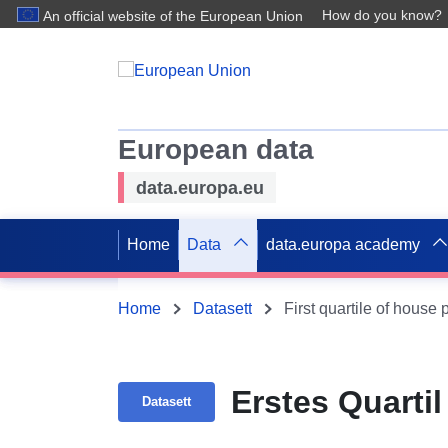
How do you know?
An official website of the European Union
European data
data.europa.eu
Home
Data
data.europa academy
Home
Datasett
First quartile of house p
Erstes Quartil
Datasett