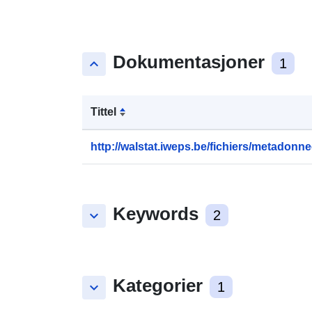
Dokumentasjoner
keyboard_arrow_up
1
Tittel
http://walstat.iweps.be/fichiers/metadonne
Keywords
keyboard_arrow_down
2
Kategorier
keyboard_arrow_down
1