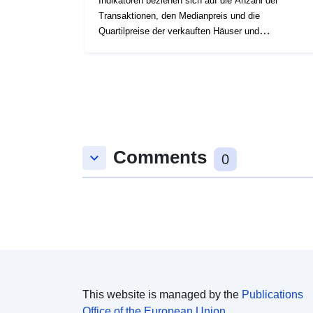
Indikatoren beziehen sich auf die Anzahl der
Transaktionen, den Medianpreis und die
Quartilpreise der verkauften Häuser und
Wohnungen. Die auf Statbel unter "[\2](\1)"
verfügbaren Daten nach statistischen Sektoren
Comments
keyboard_arrow_down
0
This website is managed by the
Publications
Office of the European Union.