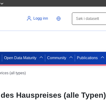
Logg inn
Open Data Maturity
Community
Publications
rices (all types)
 des Hauspreises (alle Typen)