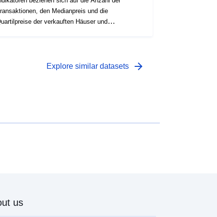
ndikatoren beziehen sich auf die Anzahl der
ransaktionen, den Medianpreis und die
uartilpreise der verkauften Häuser und
ungen. Die auf Statbel unter "[\2](\1)"
erfügbaren Daten nach statistischen Sektoren
arrow_forward
Explore similar datasets
ut us