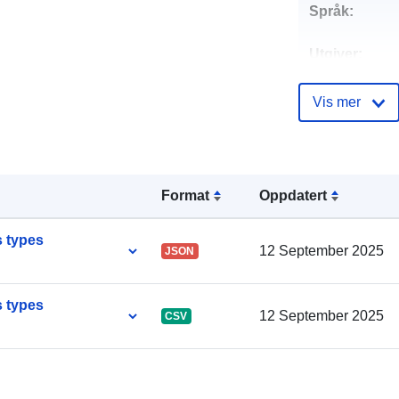
Språk:
Utgiver:
Kontaktpunkt
Vis mer
Katalogoppta
Format
Oppdatert
s types
12 September 2025
JSON
s types
Romslig:
12 September 2025
CSV