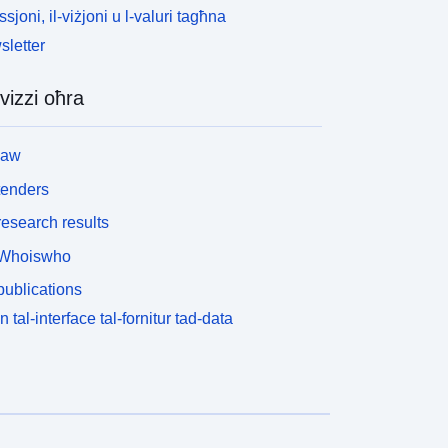
ssjoni, il-viżjoni u l-valuri tagħna
letter
vizzi oħra
law
tenders
esearch results
Whoiswho
ublications
n tal-interface tal-fornitur tad-data