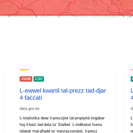
JSON
CSV
L-ewwel kwartil tal-prezz tad-djar
4 faċċati
4
data.gov.be
d
L-istatistika dwar il-prezzijiet tal-proprjetà tinġabar
L
fuq il-bażi tad-data ta’ Statbel. L-indikaturi huma
fu
relatati mal-għadd ta’ tranżazzjonijiet, il-prezz
r