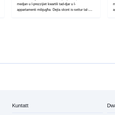
medjan u l-prezzijiet kwartili tad-djar u l-
m
appartamenti mibjugħa. Dejta skont is-settur tal-
ap
istatistika disponibbli fuq Statbel taħt "[\2](\1)"
i
Kuntatt
Dw