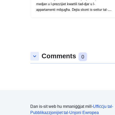
medjan u l-prezzijiet kwartili tad-djar u l-
appartamenti mibjugħa. Dejta skont is-settur tal-
istatistika disponibbli fuq Statbel taħt "[\2](\1)"
Comments
keyboard_arrow_down
0
Dan is-sit web hu mmaniġġjat mill-
Uffiċċju tal-
Pubblikazzjonijiet tal-Unjoni Ewropea