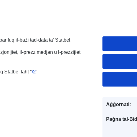
bar fuq il-bażi tad-data ta’ Statbel.
jonijiet, il-prezz medjan u l-prezzijiet
uq Statbel taħt "
\2
"
Aġġornati:
Paġna tal-Bi