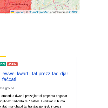
Leaflet
|
©
OpenStreetMap
contributors ©
GISCO
CSV
JSON
L-ewwel kwartil tal-prezz tad-djar
 faċċati
ata.gov.be
-istatistika dwar il-prezzijiet tal-proprjetà tinġabar
q il-bażi tad-data ta’ Statbel. L-indikaturi huma
elatati mal-għadd ta’ tranżazzjonijiet, il-prezz