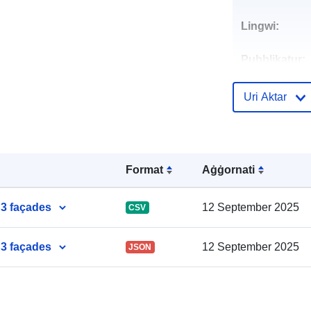
Lingwi:
Pubblikatur:
Punti ta' Kunt
Uri Aktar
Reġistru tal-
Format
Aġġornati
Katalgu:
 3 façades
12 September 2025
CSV
 3 façades
12 September 2025
JSON
Spazjali: