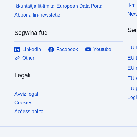
Il-mi
Ikkuntattja lit-tim ta’ European Data Portal
News
Abbona fin-newsletter
Ser
Segwina fuq
EU 
LinkedIn
Facebook
Youtube
EU 
Other
EU r
Legali
EU 
EU p
Avviż legali
Logi
Cookies
Aċċessibbiltà