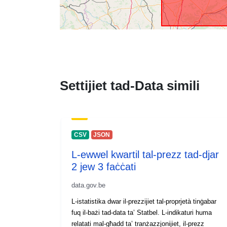
Settijiet tad-Data simili
CSV
JSON
L-ewwel kwartil tal-prezz tad-djar
2 jew 3 faċċati
data.gov.be
L-istatistika dwar il-prezzijiet tal-proprjetà tinġabar
fuq il-bażi tad-data ta’ Statbel. L-indikaturi huma
relatati mal-għadd ta’ tranżazzjonijiet, il-prezz