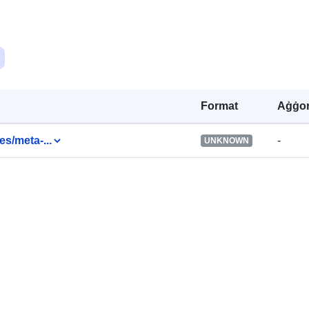
Identifikaturi:
uriRef:
Format
Aġġor
Drittijiet ta'
Aċċess:
es/meta-...
-
UNKNOWN
Kopertura
temporali:
Noti dwar il-
verżjoni: