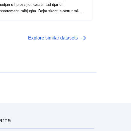
edjan u l-prezzijiet kwartili tad-djar u l-
partamenti mibjugħa. Dejta skont is-settur tal-
statistika disponibbli fuq Statbel taħt "[\2](\1)"
arrow_forward
Explore similar datasets
arna