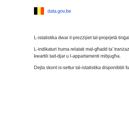
data.gov.be
L-istatistika dwar il-prezzijiet tal-proprjetà tinġa
L-indikaturi huma relatati mal-għadd ta’ tranżazz
kwartili tad-djar u l-appartamenti mibjugħa.
Dejta skont is-settur tal-istatistika disponibbli f