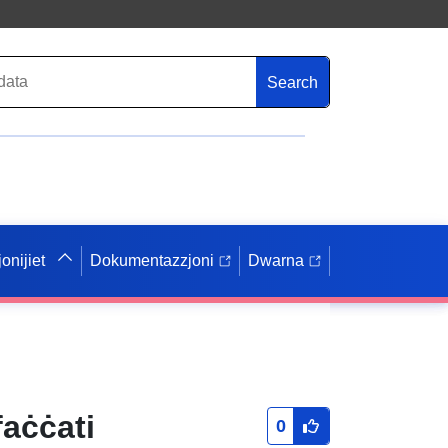
Search
onijiet
Dokumentazzjoni
Dwarna
faċċati
0