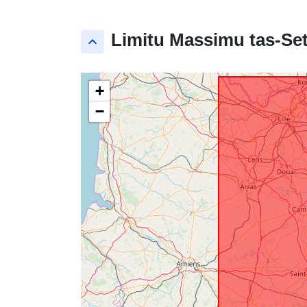
Limitu Massimu tas-Set
keyboard_arrow_up
+
−