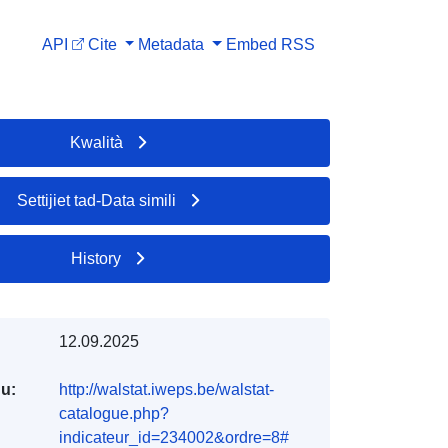
API
Cite
Metadata
Embed
RSS
Kwalità
Settijiet tad-Data simili
History
12.09.2025
du:
http://walstat.iweps.be/walstat-
catalogue.php?
indicateur_id=234002&ordre=8#