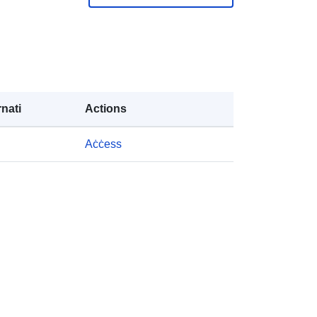
234002-8
http://data.europa.eu/88u/dataset/23
4002-8
nati
Actions
public
Aċċess
01 January 2023
 -
31 December 2023
Prix de l’immobilier résidentiel
(données annuelles)