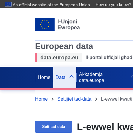
How do you know?
An official website of the European Union
European data
data.europa.eu
Il-portal uffiċjali għ
Akkademja
Home
Data
data.europa
Home
Settijiet tad-data
L-ewwel kwartil
L-ewwel kwar
Sett tad-data