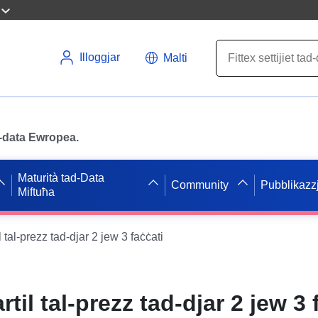
Illoggjar
Malti
ad-data Ewropea.
Maturità tad-Data
Community
Pubblikazzj
Miftuħa
 tal-prezz tad-djar 2 jew 3 faċċati
til tal-prezz tad-djar 2 jew 3 