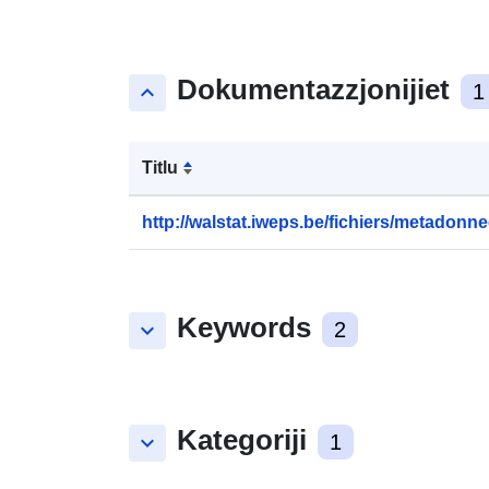
Dokumentazzjonijiet
keyboard_arrow_up
1
Titlu
http://walstat.iweps.be/fichiers/metadonne
Keywords
keyboard_arrow_down
2
Kategoriji
keyboard_arrow_down
1