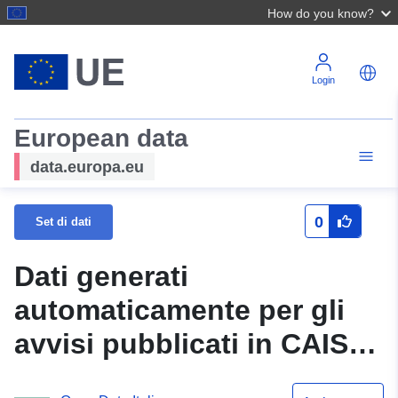
How do you know?
Login
European data
data.europa.eu
0
Set di dati
Dati generati
automaticamente per gli
avvisi pubblicati in CAIS
GPP nel periodo dal 12-02-