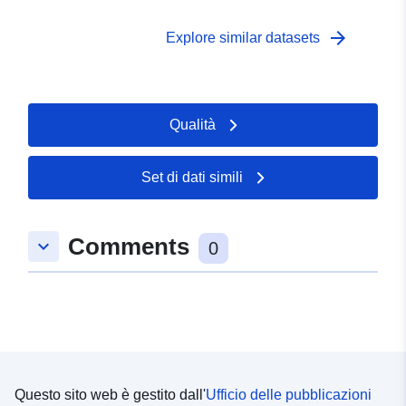
sul portale degli appalti pubblici –
https://www2.aop.bg/e-uslugi/otvoreni-danni-ot-rop/
arrow_forward
Explore similar datasets
Qualità
Set di dati simili
Comments
keyboard_arrow_down
0
Questo sito web è gestito dall'
Ufficio delle pubblicazioni