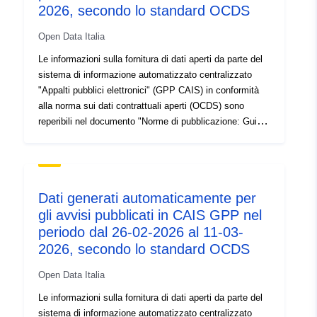
2026, secondo lo standard OCDS
Open Data Italia
Le informazioni sulla fornitura di dati aperti da parte del
sistema di informazione automatizzato centralizzato
"Appalti pubblici elettronici" (GPP CAIS) in conformità
alla norma sui dati contrattuali aperti (OCDS) sono
reperibili nel documento "Norme di pubblicazione: Guide
for users of public procurement data published through
the Open Contracting Data Standard (OCDS)" pubblicato
sul portale degli appalti pubblici –
https://www2.aop.bg/e-uslugi/otvoreni-danni-ot-rop/
Dati generati automaticamente per
gli avvisi pubblicati in CAIS GPP nel
periodo dal 26-02-2026 al 11-03-
2026, secondo lo standard OCDS
Open Data Italia
Le informazioni sulla fornitura di dati aperti da parte del
sistema di informazione automatizzato centralizzato