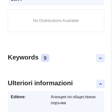
No Distributions Available
Keywords
9
keyboard_arrow_down
Ulteriori informazioni
keyboard_arrow_up
Editore:
Агенция по обществени
поръчки