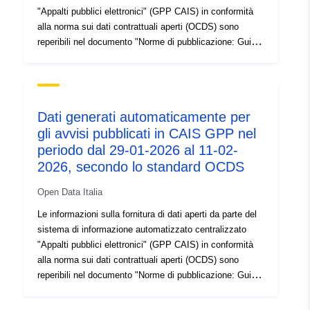
"Appalti pubblici elettronici" (GPP CAIS) in conformità
alla norma sui dati contrattuali aperti (OCDS) sono
reperibili nel documento "Norme di pubblicazione: Guide
for users of public procurement data published through
the Open Contracting Data Standard (OCDS)" pubblicato
sul portale degli appalti pubblici –
https://www2.aop.bg/e-uslugi/otvoreni-danni-ot-rop/
Dati generati automaticamente per
gli avvisi pubblicati in CAIS GPP nel
periodo dal 29-01-2026 al 11-02-
2026, secondo lo standard OCDS
Open Data Italia
Le informazioni sulla fornitura di dati aperti da parte del
sistema di informazione automatizzato centralizzato
"Appalti pubblici elettronici" (GPP CAIS) in conformità
alla norma sui dati contrattuali aperti (OCDS) sono
reperibili nel documento "Norme di pubblicazione: Guide
for users of public procurement data published through
the Open Contracting Data Standard (OCDS)" pubblicato