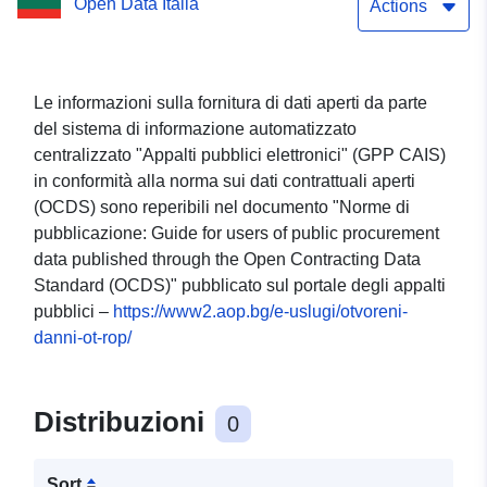
Open Data Italia
2026 al 25-02-2026,
Actions
secondo lo standard
OCDS
Le informazioni sulla fornitura di dati aperti da parte
del sistema di informazione automatizzato
centralizzato "Appalti pubblici elettronici" (GPP CAIS)
in conformità alla norma sui dati contrattuali aperti
(OCDS) sono reperibili nel documento "Norme di
pubblicazione: Guide for users of public procurement
data published through the Open Contracting Data
Standard (OCDS)" pubblicato sul portale degli appalti
pubblici –
https://www2.aop.bg/e-uslugi/otvoreni-
danni-ot-rop/
Distribuzioni
0
Sort