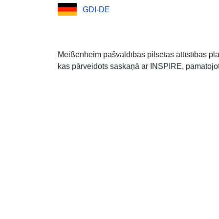
GDI-DE
Meißenheim pašvaldības pilsētas attīstības 
kas pārveidots saskaņā ar INSPIRE, pamatojoti