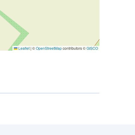
Leaflet
|
©
OpenStreetMap
contributors ©
GISCO