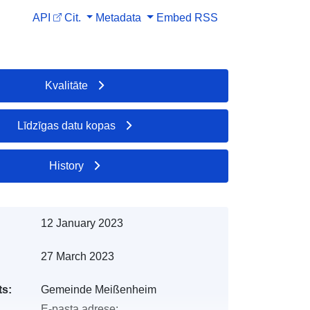
API
Cit.
Metadata
Embed
RSS
Kvalitāte
Līdzīgas datu kopas
History
12 January 2023
27 March 2023
s:
Gemeinde Meißenheim
E-pasta adrese: