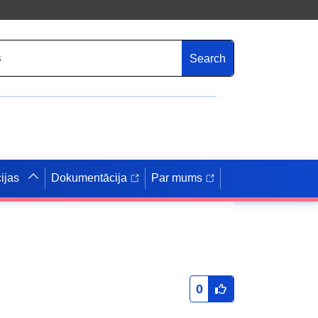
Search
ijas
Dokumentācija
Par mums
0