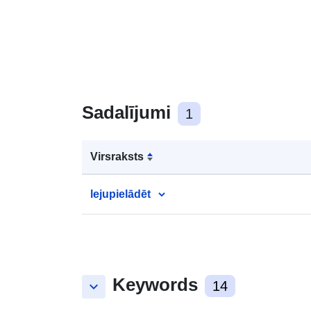
Sadalījumi
1
Virsraksts
lejupielādēt
Keywords
keyboard_arrow_down
14