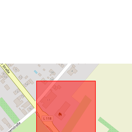
Telpiskais
resurss:
uriRef: