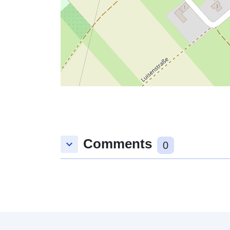
Comments
keyboard_arrow_down
0