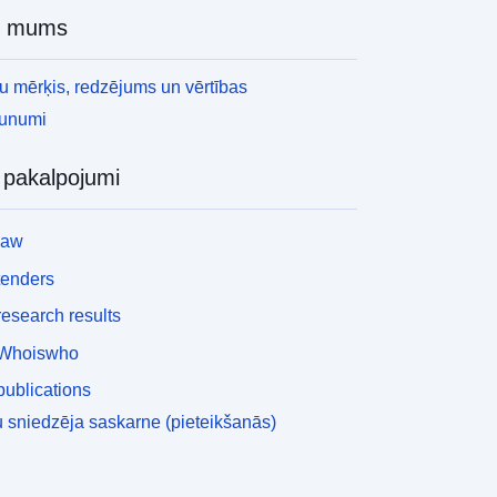
r mums
 mērķis, redzējums un vērtības
aunumi
i pakalpojumi
law
tenders
esearch results
Whoiswho
ublications
 sniedzēja saskarne (pieteikšanās)