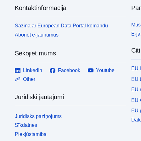
Kontaktinformācija
Pa
Mūsu
Saziņa ar European Data Portal komandu
E-j
Abonēt e-jaunumus
Cit
Sekojiet mums
EU 
LinkedIn
Facebook
Youtube
EU 
Other
EU r
Juridiski jautājumi
EU 
EU p
Juridisks paziņojums
Datu
Sīkdatnes
Piekļūstamība