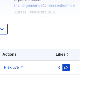
mailto:gemeinde@meissenheim.de
Adrese:
Winkelstraße 28,
Meißenheim, 77974, Deutschland
URL:
http://meissenheim.de
Pievienots data.europa.eu:
21 February
2026
Jaunākā informācija par Data.europa.eu:
Actions
Likes
19 April 2026
Piekļuve
0
Koordinātes:
[ [ 7.7782399,
ta:
48.406941 ], [ 7.7803906,
48.406941 ], [ 7.7803906,
48.4049372 ], [ 7.7782399,
48.4049372 ], [ 7.7782399,
48.406941 ] ]
Tips:
Polygon