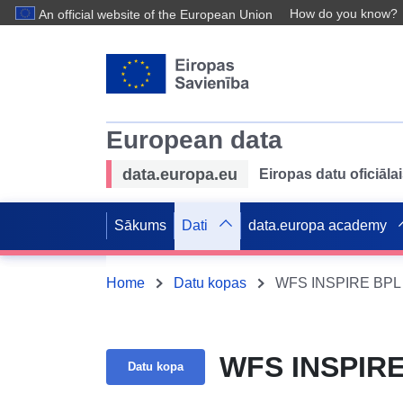
How do you know?
An official website of the European Union
European data
data.europa.eu
Eiropas datu oficiālai
Sākums
Dati
data.europa academy
Home
Datu kopas
WFS INSPIRE BPL 
WFS INSPIRE
Datu kopa