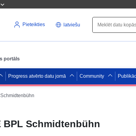
Pieteikties
latviešu
s portāls
Progress atvērto datu jomā
Community
Publikāc
Schmidtenbühn
 BPL Schmidtenbühn