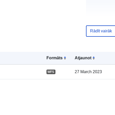
Rādīt vairāk
Kataloga
ieraksts:
Formāts
Atjaunot
27 March 2023
WFS
Ģeogrāfiskā
atrašanās vie