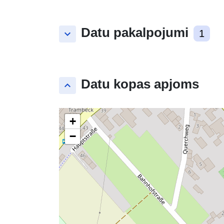
Datu pakalpojumi
keyboard_arrow_down
1
Datu kopas apjoms
keyboard_arrow_up
+
−