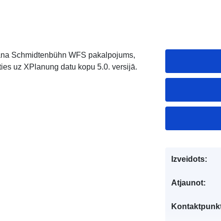
plāna Schmidtenbühn WFS pakalpojums,
es uz XPlanung datu kopu 5.0. versijā.
Izveidots:
Atjaunot:
Kontaktpunkt