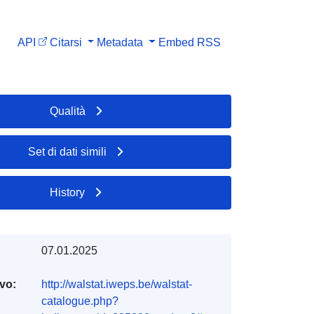
API
Citarsi
Metadata
Embed
RSS
Qualità
Set di dati simili
History
07.01.2025
ivo:
http://walstat.iweps.be/walstat-
catalogue.php?