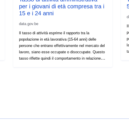
per i giovani di età compresa tra i
15 e i 24 anni
d
data.gov.be
I
p
Il tasso di attività esprime il rapporto tra la
p
popolazione in età lavorativa (15-64 anni) delle
l
persone che entrano effettivamente nel mercato del
t
lavoro, siano esse occupate o disoccupate. Questo
m
tasso riflette quindi il comportamento in relazione al
n
mercato del lavoro, che a sua volta dipende da un
a
numero considerevole di variabili relative sia
a
all'individuo, alla sua famiglia e alla sua cultura, sia
C
al contesto economico e istituzionale in cui opera.
M
Cfr. anche: - sul nostro sito web "Statistiche –
d
Mercato del lavoro", The Employment Accounts e il
d
documento di lavoro IWEPS n. 13. Nota: A partire
d
dal 2011, gli indicatori sono calcolati sulla base
s
delle stime di Steunpunt Werk, che nel 2017 sono
m
state caratterizzate da un'interruzione delle serie: il
è
metodo di stima degli studenti non soggetti passivi