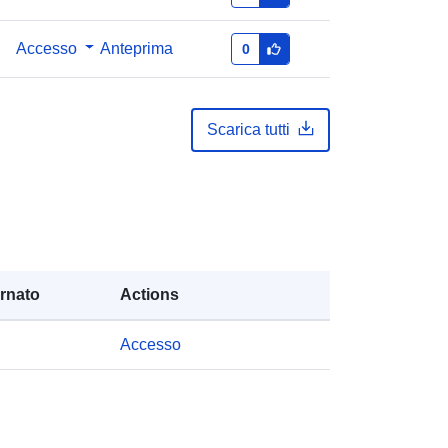
Coordinate:
[ [ 2.54, 50.85 ], [ 6.41,
50.85 ], [ 6.41, 49.49 ], [ 2.54, 49.49 ],
Accesso
Anteprima
0
[ 2.54, 50.85 ] ]
Tipo:
Polygon
Scarica tutti
235300-0
http://data.europa.eu/88u/dataset/23
5300-0
esso:
public
rnato
Actions
01 January 2023
Accesso
 -
31 December 2023
Taux d'activité administratif par âge
et sexe