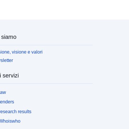
nternazionali sono stati inclusi nei beni occupati.
el 2019 cambia la fonte utilizzata dallo Steunpunt
erk per il numero di residenti frontalieri in uscita,
eterminando una diminuzione dell'occupazione,
ssia anche dell'attività, e un aumento del tasso di
 siamo
isoccupazione, che può essere significativo in
lcuni comuni frontalieri. A causa di questo
roblema e del ritardo nelle stime di Steunpunt Werk
ione, visione e valori
ovuto alla crescente difficoltà di ottenere dati
letter
ufficientemente dettagliati sui dipendenti, a partire
al 2019 gli indicatori sono calcolati sulla base delle
ime provvisorie di IWEPS. Maggiori informazioni
i servizi
 sito web dell'IWEPS: - il "[\2](\1)" - il "[\2](\1)" -
tatistiche del mercato del lavoro
law
tenders
esearch results
Whoiswho