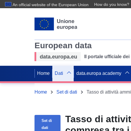
How do you know?
An official website of the European Union
European data
data.europa.eu
Il portale ufficiale de
Home
Dati
data.europa academy
Home
Set di dati
Tasso di attivi
Set di
compresa tra i 
dati