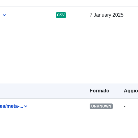
Spaziale:
7 January 2025
CSV
Identificatori:
uriRef:
Diritti di acc
Formato
Aggio
Copertura
temporale:
es/meta-...
-
UNKNOWN
Note sulla
versione: