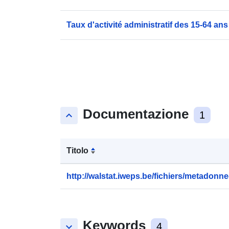
Taux d'activité administratif des 15-64 ans
Documentazione
keyboard_arrow_up
1
Titolo
http://walstat.iweps.be/fichiers/metadonne
Keywords
keyboard_arrow_down
4