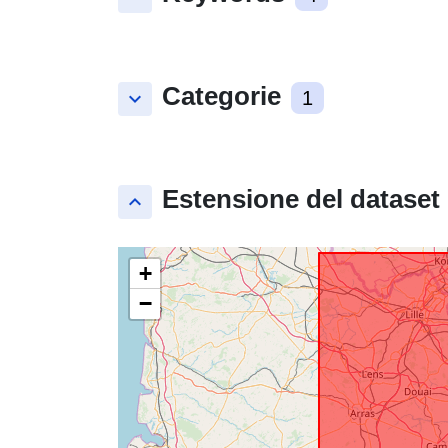
Categorie
keyboard_arrow_down
1
Estensione del dataset
keyboard_arrow_up
+
−