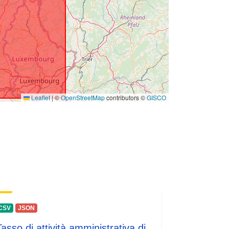
Leaflet
|
©
OpenStreetMap
contributors ©
GISCO
CSV
JSON
Tasso di attività amministrativa di