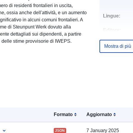
ro di residenti frontalieri in uscita,
, ossia anche dell'attività, e un aumento
Lingue:
ificativo in alcuni comuni frontalieri. A
time di Steunpunt Werk dovuto alla
Editore:
ente dettagliati sui dipendenti, a partire
se delle stime provvisorie di IWEPS.
Punti di conta
Mostra di più
Registro del
catalogo:
Formato
Aggiornato
7 January 2025
JSON