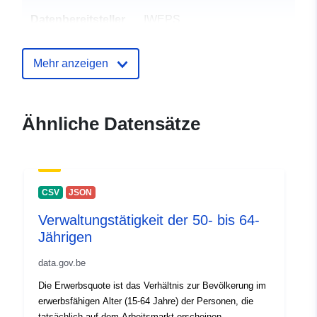
Datenbereitsteller
IWEPS
:
Mehr anzeigen
Kontaktmöglichk
Laurence Vandendooren
eiten:
E-Mail:
mailto:l.vandendooren@iweps.be
Ähnliche Datensätze
Valérie Vander Stricht
E-Mail:
mailto:v.vanderstricht@iweps.be
CSV
JSON
Verzeichnis der
Zu data.europa.eu hinzugefügt:
Kataloge:
26 April 2023
Verwaltungstätigkeit der 50- bis 64-
Jährigen
Aktualisiert auf data.europa.eu:
30 July 2026
data.gov.be
Die Erwerbsquote ist das Verhältnis zur Bevölkerung im
Gebiet:
Koordinaten:
[ [ 2.54, 50.85 ],
erwerbsfähigen Alter (15-64 Jahre) der Personen, die
[ 6.41, 50.85 ], [ 6.41, 49.49 ],
tatsächlich auf dem Arbeitsmarkt erscheinen,