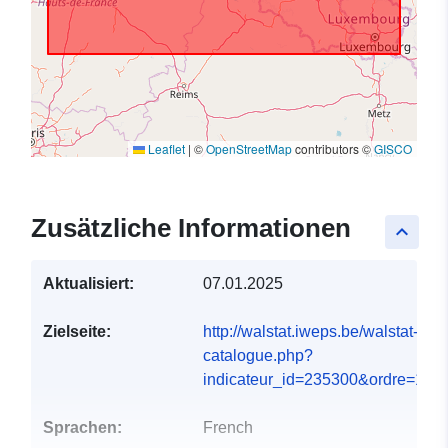
Leaflet
|
©
OpenStreetMap
contributors ©
GISCO
Zusätzliche Informationen
keyboard_arrow_up
Aktualisiert:
07.01.2025
Zielseite:
http://walstat.iweps.be/walstat-
catalogue.php?
indicateur_id=235300&ordre=1#
Sprachen:
French