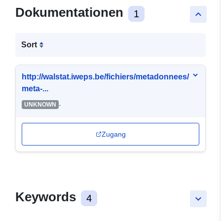
Dokumentationen
1
keyboard_arrow_up
Sort
http://walstat.iweps.be/fichiers/metadonnees/
meta-...
-
UNKNOWN
Zugang
Keywords
4
keyboard_arrow_down