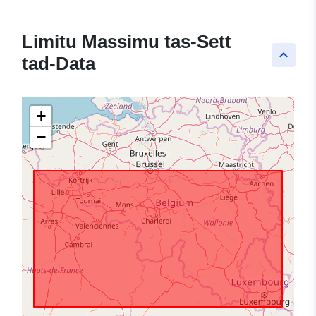
Limitu Massimu tas-Sett
keyboard_arrow_up
tad-Data
+
−