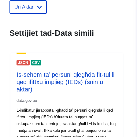
Punti ta' Kuntatt:
Valérie Vander Stricht
Uri Aktar
Indirizz Elettroniku:
mailto:v.vanderstricht@iweps.be
Laurence Vandendooren
Settijiet tad-Data simili
Indirizz Elettroniku:
mailto:l.vandendooren@iweps.be
Reġistru tal-
Miżjud ma’ data.europa.eu:
JSON
CSV
Katalgu:
26 April 2023
Is-sehem ta’ persuni qiegħda fit-tul li
Aġġornat fuq data.europa.eu:
qed ifittxu impjieg (IEDs) (snin u
30 July 2026
aktar)
Spazjali:
Koordinati:
[ [ 2.54, 50.85 ], [
data.gov.be
6.41, 50.85 ], [ 6.41, 49.49 ], [
L-indikatur jirrapporta l-għadd ta’ persuni qiegħda li qed
2.54, 49.49 ], [ 2.54, 50.85 ] ]
ifittxu impjieg (IEDs) b’durata ta’ nuqqas ta’
Tip:
Polygon
okkupazzjoni ta’ sentejn jew aktar għall-IEDs kollha, fuq
medja annwali. Il-kalkolu jsir ukoll għal perjodi oħra ta’