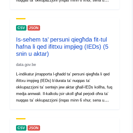
nuqqas ta’ okkupazzjoni (inqas minn 6 xhur, sena u
Identifikaturi:
236402-0
aktar, 5 snin u aktar). Din hija medja annwali. Ara wkoll:
- Data ta' kull xahar minn "[\2](\1)". - Data ta' kull xahar
uriRef:
http://data.europa.eu/88u/dataset/
minn "[\2](\1)".
0
CSV
JSON
Drittijiet ta'
public
Is-sehem ta’ persuni qiegħda fit-tul
Aċċess:
ħafna li qed ifittxu impjieg (IEDs) (5
snin u aktar)
Kopertura
01 January 2025
data.gov.be
temporali:
 -
31 December 2025
L-indikatur jirrapporta l-għadd ta’ persuni qiegħda li qed
ifittxu impjieg (IEDs) b’durata ta’ nuqqas ta’
Noti dwar il-
Demandeurs d'emploi
okkupazzjoni ta’ sentejn jew aktar għall-IEDs kollha, fuq
verżjoni:
inoccupés (DEI) selon la
medja annwali. Il-kalkolu jsir ukoll għal perjodi oħra ta’
durée d'inoccupation -
nuqqas ta’ okkupazzjoni (inqas minn 6 xhur, sena u
moyenne annuelle
aktar, 5 snin u aktar). Din hija medja annwali. Ara wkoll:
- Data ta' kull xahar minn "[\2](\1)". - Data ta' kull xahar
minn "[\2](\1)".
CSV
JSON