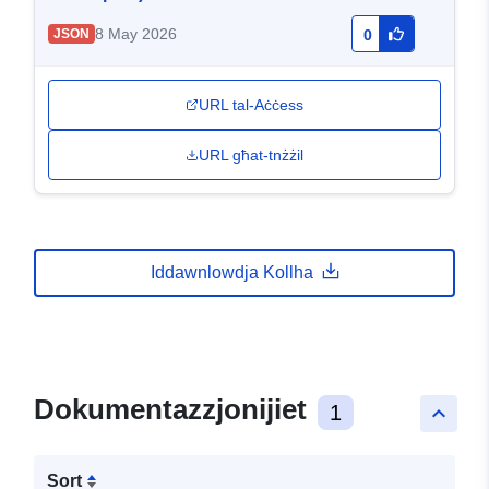
8 May 2026
JSON
0
URL tal-Aċċess
URL għat-tnżżil
Iddawnlowdja Kollha
Dokumentazzjonijiet
1
keyboard_arrow_up
Sort