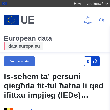
How do you know?
Illoggjar
European data
data.europa.eu
0
Sett tad-data
Is-sehem ta’ persuni
qiegħda fit-tul ħafna li qed
ifittxu impjieg (IEDs)
(sentejn jew aktar)