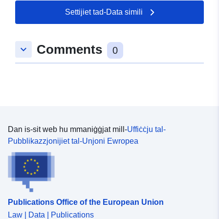
Settijiet tad-Data simili
Comments
keyboard_arrow_down
0
Dan is-sit web hu mmaniġġjat mill-
Uffiċċju tal-
Pubblikazzjonijiet tal-Unjoni Ewropea
Publications Office of the European Union
Law | Data | Publications