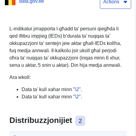
data.gov.be
Actions
L-indikatur jirrapporta l-għadd ta’ persuni qiegħda li
qed ifittxu impjieg (IEDs) b’durata ta’ nuqqas ta’
okkupazzjoni ta’ sentejn jew aktar għall-IEDs kollha,
fuq medja annwali. Il-kalkolu jsir ukoll għal perjodi
oħra ta’ nuqqas ta’ okkupazzjoni (inqas minn 6 xhur,
sena u aktar, 5 snin u aktar). Din hija medja annwali.
Ara wkoll:
Data ta' kull xahar minn "
\2
".
Data ta' kull xahar minn "
\2
".
Distribuzzjonijiet
2