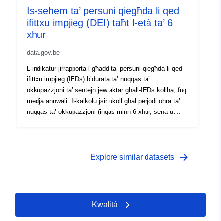
Is-sehem ta’ persuni qiegħda li qed
ifittxu impjieg (DEI) taħt l-età ta’ 6
xhur
data.gov.be
L-indikatur jirrapporta l-għadd ta’ persuni qiegħda li qed
ifittxu impjieg (IEDs) b’durata ta’ nuqqas ta’
okkupazzjoni ta’ sentejn jew aktar għall-IEDs kollha, fuq
medja annwali. Il-kalkolu jsir ukoll għal perjodi oħra ta’
nuqqas ta’ okkupazzjoni (inqas minn 6 xhur, sena u
aktar, 5 snin u aktar). Din hija medja annwali. Ara wkoll:
- Data ta' kull xahar minn "[\2](\1)". - Data ta' kull xahar
minn "[\2](\1)".
arrow_forward
Explore similar datasets
Kwalità