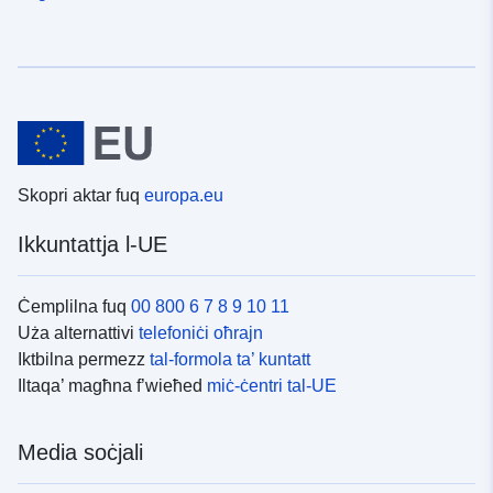
Skopri aktar fuq
europa.eu
Ikkuntattja l-UE
Ċemplilna fuq
00 800 6 7 8 9 10 11
Uża alternattivi
telefoniċi oħrajn
Iktbilna permezz
tal-formola ta’ kuntatt
Iltaqa’ magħna f’wieħed
miċ-ċentri tal-UE
Media soċjali