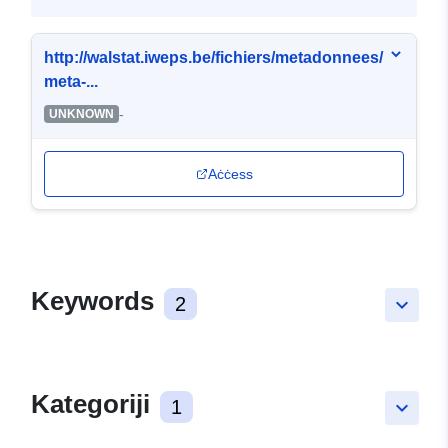
http://walstat.iweps.be/fichiers/metadonnees/
meta-...
-
UNKNOWN
Aċċess
Keywords
2
keyboard_arrow_down
Kategoriji
1
keyboard_arrow_down