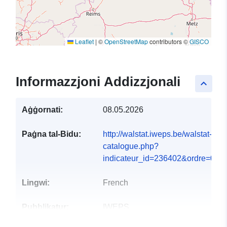
Leaflet
|
©
OpenStreetMap
contributors ©
GISCO
Informazzjoni Addizzjonali
keyboard_arrow_up
Aġġornati:
08.05.2026
Paġna tal-Bidu:
http://walstat.iweps.be/walstat-
catalogue.php?
indicateur_id=236402&ordre=0#
Lingwi:
French
Pubblikatur:
IWEPS