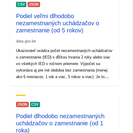
CSV
JSON
Prístupové práva:
public
Podiel veľmi dlhodobo
Časové pokrytie:
01 January 2025
nezamestnaných uchádzačov o
zamestnanie (od 5 rokov)
 -
31 December 2025
data.gov.be
Poznámky k
Demandeurs d'emploi
Ukazovateľ uvádza počet nezamestnaných uchádzačov
verzii:
inoccupés (DEI) selon la
o zamestnanie (IED) s dĺžkou trvania 2 roky alebo viac
durée d'inoccupation -
vo všetkých IED v ročnom priemere. Výpočet sa
moyenne annuelle
vykonáva aj pre iné obdobia bez zamestnania (menej
ako 6 mesiacov, 1 rok a viac, 5 rokov a viac). Je to
ročný priemer. Pozri tiež: - Mesačné údaje z "[\2](\1)". -
Mesačné údaje z "[\2](\1)".
JSON
CSV
Podiel dlhodobo nezamestnaných
uchádzačov o zamestnanie (od 1
roka)