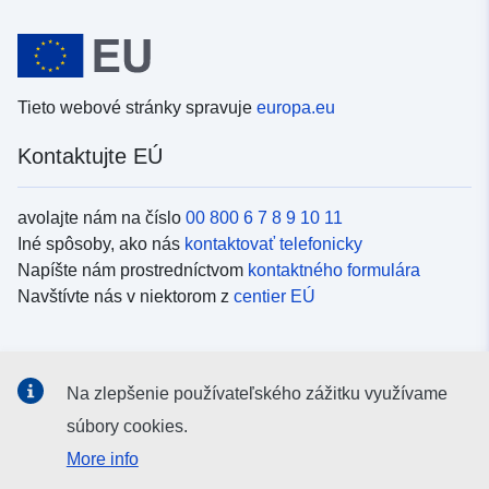
Tieto webové stránky spravuje
europa.eu
Kontaktujte EÚ
avolajte nám na číslo
00 800 6 7 8 9 10 11
Iné spôsoby, ako nás
kontaktovať telefonicky
Napíšte nám prostredníctvom
kontaktného formulára
Navštívte nás v niektorom z
centier EÚ
Sociálne médiá
Na zlepšenie používateľského zážitku využívame
Kanály EÚ na
sociálnych médiách
súbory cookies.
More info