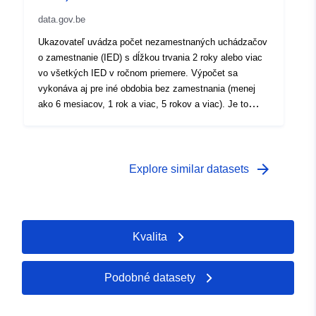
data.gov.be
Ukazovateľ uvádza počet nezamestnaných uchádzačov
o zamestnanie (IED) s dĺžkou trvania 2 roky alebo viac
vo všetkých IED v ročnom priemere. Výpočet sa
vykonáva aj pre iné obdobia bez zamestnania (menej
ako 6 mesiacov, 1 rok a viac, 5 rokov a viac). Je to
ročný priemer. Pozri tiež: - Mesačné údaje z "[\2](\1)". -
Mesačné údaje z "[\2](\1)".
arrow_forward
Explore similar datasets
Kvalita
Podobné datasety