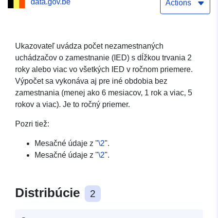
data.gov.be
Actions
Ukazovateľ uvádza počet nezamestnaných
uchádzačov o zamestnanie (IED) s dĺžkou trvania 2
roky alebo viac vo všetkých IED v ročnom priemere.
Výpočet sa vykonáva aj pre iné obdobia bez
zamestnania (menej ako 6 mesiacov, 1 rok a viac, 5
rokov a viac). Je to ročný priemer.
Pozri tiež:
Mesačné údaje z "
\2
".
Mesačné údaje z "
\2
".
Distribúcie
2