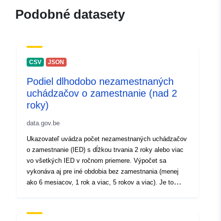
Laurence Vandendooren
Podobné datasety
E-mail:
mailto:l.vandendooren@iweps.be
Katalógový
Pridané k údajom.europa.eu:
26 A
CSV
JSON
záznam:
Aktualizované na základe údajov.
Podiel dlhodobo nezamestnaných
30 July 2026
uchádzačov o zamestnanie (nad 2
roky)
Zemepisné
Súradnice:
[ [ 2.54, 50.85 ], [
pokrytie:
6.41, 50.85 ], [ 6.41, 49.49 ], [
data.gov.be
2.54, 49.49 ], [ 2.54, 50.85 ] ]
Ukazovateľ uvádza počet nezamestnaných uchádzačov
Typ:
Polygon
o zamestnanie (IED) s dĺžkou trvania 2 roky alebo viac
vo všetkých IED v ročnom priemere. Výpočet sa
vykonáva aj pre iné obdobia bez zamestnania (menej
Identifikátory:
236402-1
ako 6 mesiacov, 1 rok a viac, 5 rokov a viac). Je to
ročný priemer. Pozri tiež: - Mesačné údaje z "[\2](\1)". -
uriRef:
http://data.europa.eu/88u/dataset/
Mesačné údaje z "[\2](\1)".
1