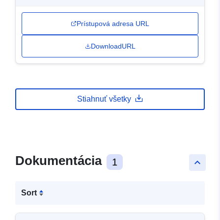
Prístupová adresa URL
DownloadURL
Stiahnuť všetky
Dokumentácia
1
keyboard_arrow_up
Sort