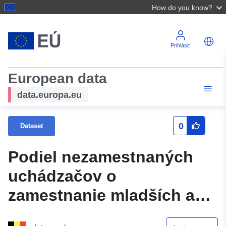
How do you know?
Prihlásiť
European data
data.europa.eu
0
Dataset
Podiel nezamestnaných
uchádzačov o
zamestnanie mladších ako
6 mesiacov