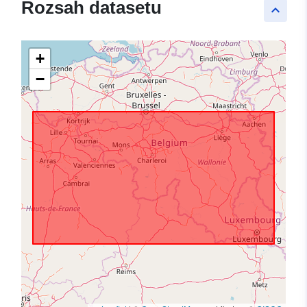
Rozsah datasetu
keyboard_arrow_up
+
−