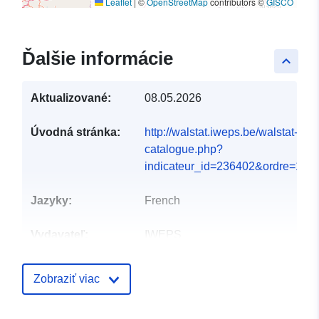
Leaflet
|
©
OpenStreetMap
contributors ©
GISCO
Ďalšie informácie
keyboard_arrow_up
Aktualizované:
08.05.2026
Úvodná stránka:
http://walstat.iweps.be/walstat-
catalogue.php?
indicateur_id=236402&ordre=1#
Jazyky:
French
Vydavateľ:
IWEPS
Kontaktné
Valérie Vander Stricht
Zobraziť viac
miesta:
E-mail:
mailto:v.vanderstricht@iweps.be