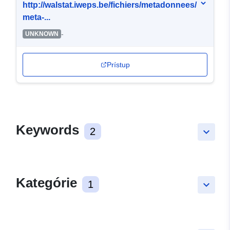
http://walstat.iweps.be/fichiers/metadonnees/
meta-...
-
UNKNOWN
Prístup
Keywords
2
keyboard_arrow_down
Kategórie
1
keyboard_arrow_down