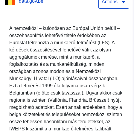
data.gov.be
Actions
A nemzetközi – különösen az Európai Unión belüli –
összehasonlítás lehetővé tétele érdekében az
Eurostat létrehozta a munkaerő-felmérést (LFS). A
kérdések összesítésével lehetővé válik az olyan
aggregátumok mérése, mint a munkaerő, a
foglalkoztatás és a munkanélküliség, minden
országban azonos módon és a Nemzetközi
Munkaügyi Hivatal (ILO) ajánlásaival összhangban.
Ezt a felmérést 1999 óta folyamatosan végzik
Belgiumban (előtte csak tavasszal). Ugyanakkor csak
regionális szinten (Vallónia, Flandria, Brüsszel) nyújt
megbízható adatokat. Ezért annak érdekében, hogy a
belga körzeteket és településeket nemzetközi szinten
össze lehessen hasonlítani más területekkel, az
IWEPS kiszámítja a munkaerő-felmérés kalibrált