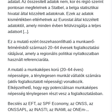
adatait. Az összesített adatok nem, kor és régió szerint
pontosan megfelelnek a Statbel, a belga statisztikai
hivatal által közzétett adatoknak. Ezek az adatok
kismértékben eltérhetnek az Eurostat által közzétett
adatoktól, amely minden évben felülvizsgálja a teljes
adatsort [...].
Ez a mutató ezért összehasonlítható a munkaerő-
felmérésből származó 20–64 évesek foglalkoztatási
rátájával, amely a regionális politikai nyilatkozatban
használt referenciaráta.
A mutató a munkaképes korú (20–64 éves)
népességre, a ténylegesen munkát vállalók számára
(aktív foglalkoztatott népesség) vonatkozik.
Elképzelhető, hogy egy potenciálisan munkaképes
népesség ténylegesen részt vesz a foglalkoztatásban.
Becslés az EFT, az SPF Economy, az ONSS, az
ONSSAPL, az INASTI, az INAMI, az ONEm-...