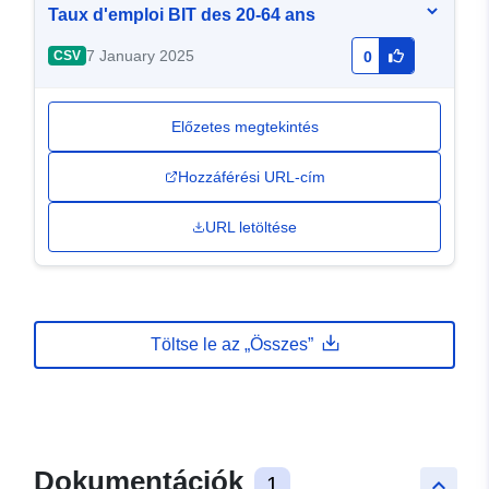
Taux d'emploi BIT des 20-64 ans
7 January 2025
CSV
0
Előzetes megtekintés
Hozzáférési URL-cím
URL letöltése
Töltse le az „Összes”
Dokumentációk
1
keyboard_arrow_up