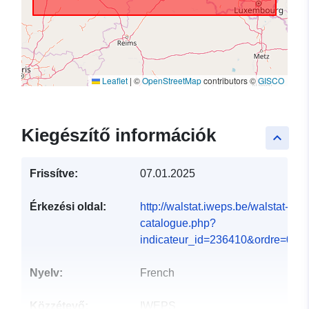
Leaflet
|
©
OpenStreetMap
contributors ©
GISCO
Kiegészítő információk
keyboard_arrow_up
Frissítve:
07.01.2025
Érkezési oldal:
http://walstat.iweps.be/walstat-
catalogue.php?
indicateur_id=236410&ordre=0#
Nyelv:
French
Közzétevő:
IWEPS