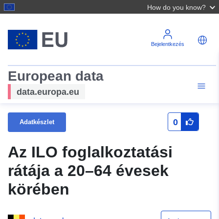
How do you know?
Bejelentkezés
European data
data.europa.eu
0
Adatkészlet
Az ILO foglalkoztatási
rátája a 20–64 évesek
körében