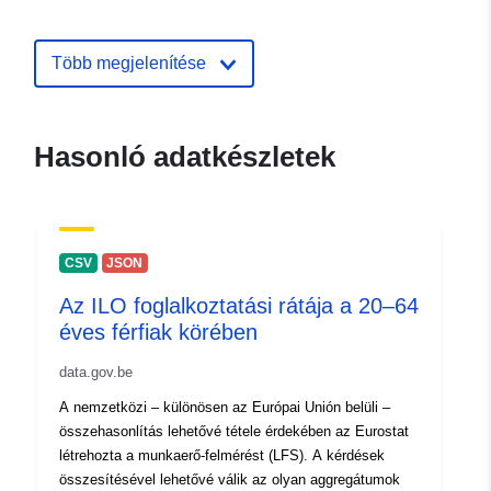
Kapcsolattartási
Claire Dujardin
Több megjelenítése
pontok:
E-mail:
mailto:c.dujardin@iweps.be
Valérie Vander Stricht
Hasonló adatkészletek
E-mail:
mailto:v.vanderstricht@iweps.be
Laurence Vandendooren
E-mail:
CSV
JSON
mailto:l.vandendooren@iweps.be
Az ILO foglalkoztatási rátája a 20–64
éves férfiak körében
Katalógus-
Hozzáadva a data.europa.eu-hoz:
nyilvántartás:
26 April 2023
data.gov.be
Frissítve: data.europa.eu:
30 July
A nemzetközi – különösen az Európai Unión belüli –
2026
összehasonlítás lehetővé tétele érdekében az Eurostat
létrehozta a munkaerő-felmérést (LFS). A kérdések
összesítésével lehetővé válik az olyan aggregátumok
Térbeli:
Koordináták:
[ [ 2.54, 50.85 ],