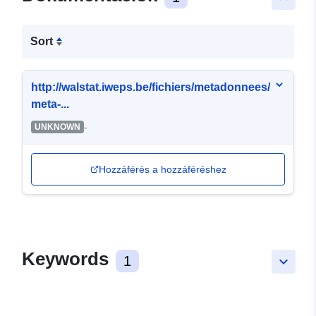
Sort
http://walstat.iweps.be/fichiers/metadonnees/
meta-...
-
UNKNOWN
Hozzáférés a hozzáféréshez
Keywords
1
keyboard_arrow_down