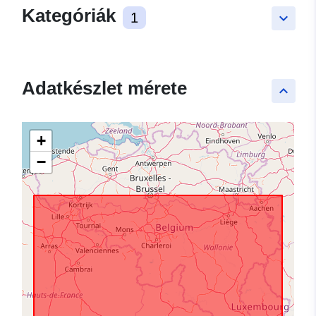
Kategóriák
1
keyboard_arrow_down
Adatkészlet mérete
keyboard_arrow_up
+
−