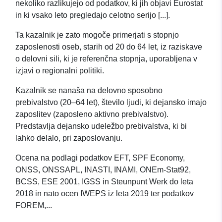
nekoliko razlikujejo od podatkov, ki jih objavi Eurostat
in ki vsako leto pregledajo celotno serijo [...].
Ta kazalnik je zato mogoče primerjati s stopnjo
zaposlenosti oseb, starih od 20 do 64 let, iz raziskave
o delovni sili, ki je referenčna stopnja, uporabljena v
izjavi o regionalni politiki.
Kazalnik se nanaša na delovno sposobno
prebivalstvo (20–64 let), število ljudi, ki dejansko imajo
zaposlitev (zaposleno aktivno prebivalstvo).
Predstavlja dejansko udeležbo prebivalstva, ki bi
lahko delalo, pri zaposlovanju.
Ocena na podlagi podatkov EFT, SPF Economy,
ONSS, ONSSAPL, INASTI, INAMI, ONEm-Stat92,
BCSS, ESE 2001, IGSS in Steunpunt Werk do leta
2018 in nato ocen IWEPS iz leta 2019 ter podatkov
FOREM,...