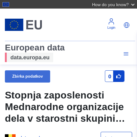
How do you know?
Login
European data
data.europa.eu
0
Zbirka podatkov
Stopnja zaposlenosti
Mednarodne organizacije
dela v starostni skupini
20–64 let