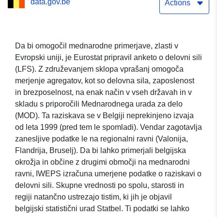
data.gov.be
Actions
Da bi omogočil mednarodne primerjave, zlasti v
Evropski uniji, je Eurostat pripravil anketo o delovni sili
(LFS). Z združevanjem sklopa vprašanj omogoča
merjenje agregatov, kot so delovna sila, zaposlenost
in brezposelnost, na enak način v vseh državah in v
skladu s priporočili Mednarodnega urada za delo
(MOD). Ta raziskava se v Belgiji neprekinjeno izvaja
od leta 1999 (pred tem le spomladi). Vendar zagotavlja
zanesljive podatke le na regionalni ravni (Valonija,
Flandrija, Bruselj). Da bi lahko primerjali belgijska
okrožja in občine z drugimi območji na mednarodni
ravni, IWEPS izračuna umerjene podatke o raziskavi o
delovni sili. Skupne vrednosti po spolu, starosti in
regiji natančno ustrezajo tistim, ki jih je objavil
belgijski statistični urad Statbel. Ti podatki se lahko