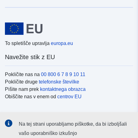
To spletišče upravlja
europa.eu
Navežite stik z EU
Pokličite nas na
00 800 6 7 8 9 10 11
Pokličite druge
telefonske številke
Pišite nam prek
kontaktnega obrazca
Obiščite nas v enem od
centrov EU
Družbeni mediji
Na tej strani uporabljamo piškotke, da bi izboljšali
Iskanje po
družbenih medijih EU
vašo uporabniško izkušnjo