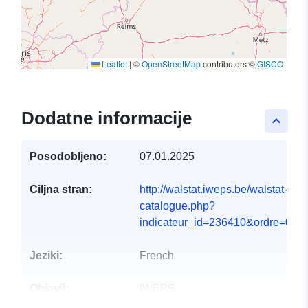
Leaflet
|
©
OpenStreetMap
contributors ©
GISCO
Dodatne informacije
keyboard_arrow_up
Posodobljeno:
07.01.2025
Ciljna stran:
http://walstat.iweps.be/walstat-
catalogue.php?
indicateur_id=236410&ordre=0#
Jeziki:
French
Objavil:
IWEPS