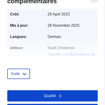
complémentaires
Créé:
29 April 2015
Mis à jour:
26 November 2025
Langues:
German
éditeur:
Stadt Zehdenick
Courriel:
edv@zehdenick.de
Points de
Zehdenick
contact:
Courriel:
Suite
mailto:edv@zehdenick.de
URL:
https://www.zehdenick.de
Qualité
Compte rendu du
Ajoutée à data.europa.eu:
11