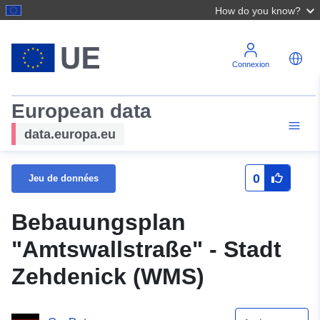
How do you know?
Connexion
European data
data.europa.eu
0
Jeu de données
Bebauungsplan
"Amtswallstraße" - Stadt
Zehdenick (WMS)