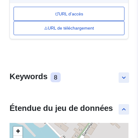
URL d'accès
URL de téléchargement
Keywords
8
keyboard_arrow_down
Étendue du jeu de données
keyboard_arrow_up
+