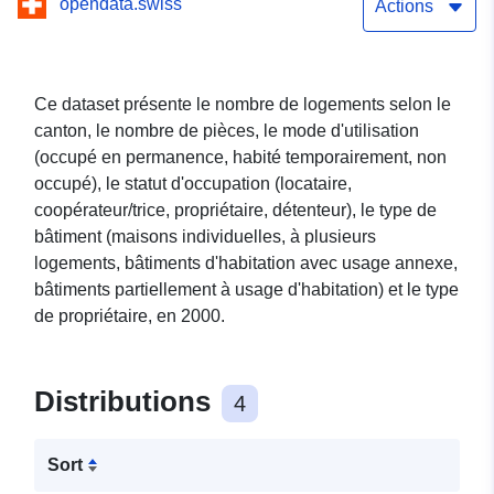
opendata.swiss
le statut d'occupation, le
Actions
type de bâtiment et le type
de propriétaire, 2000
Ce dataset présente le nombre de logements selon le
canton, le nombre de pièces, le mode d'utilisation
(occupé en permanence, habité temporairement, non
occupé), le statut d'occupation (locataire,
coopérateur/trice, propriétaire, détenteur), le type de
bâtiment (maisons individuelles, à plusieurs
logements, bâtiments d'habitation avec usage annexe,
bâtiments partiellement à usage d'habitation) et le type
de propriétaire, en 2000.
Distributions
4
Sort