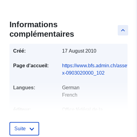
Informations
keyboard_arrow_up
complémentaires
Créé:
17 August 2010
Page d'accueil:
https://www.bfs.admin.ch/asset/de/
x-0903020000_102
Langues:
German
French
éditeur:
Office fédéral de la
statistique
Suite
Points de
info@bfs.admin.ch