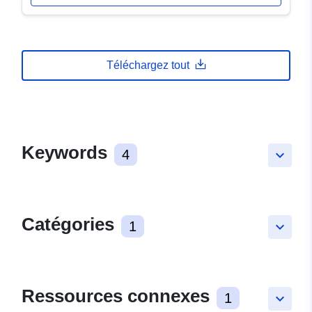
Téléchargez tout
Keywords
4
keyboard_arrow_down
Catégories
1
keyboard_arrow_down
Ressources connexes
1
keyboard_arrow_down