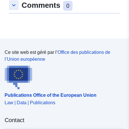
Comments
keyboard_arrow_down
48.5670586 ], [ 8.7803593,
0
48.5651212 ], [ 8.7762262,
48.5651212 ], [ 8.7762262,
48.5670586 ] ]
Type:
Polygon
Ressource
Ce site web est géré par l’
Office des publications de
spatiale:
l’Union européenne
uriRef:
http://data.europa.eu/88u/dataset
e53b-423c-9507-5a1161194407
Publications Office of the European Union
Law | Data | Publications
Contact