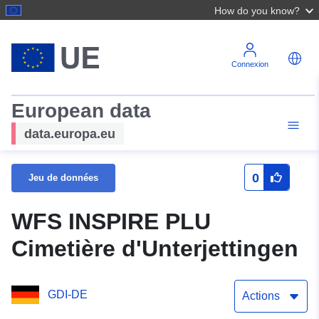
How do you know?
Connexion
European data
data.europa.eu
0
Jeu de données
WFS INSPIRE PLU
Cimetière d'Unterjettingen
GDI-DE
Actions