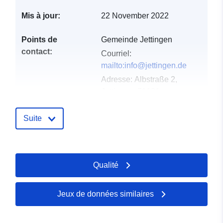
Mis à jour:
22 November 2022
Points de
Gemeinde Jettingen
contact:
Courriel:
mailto:info@jettingen.de
Adresse:
Albstraße 2,
Jettingen, 71131,
Deutschland
URL:
http://www.jettingen.de
Suite
Compte rendu du
Ajoutée à data.europa.eu:
21
catalogue:
February 2026
Qualité
Mise à jour sur data.europa.eu:
19 April 2026
Jeux de données similaires
spatial:
Coordonnées:
[ [ 8.7762262,
48.5670586 ], [ 8.7803593,