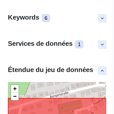
Keywords
6
keyboard_arrow_down
Services de données
1
keyboard_arrow_down
Étendue du jeu de données
keyboard_arrow_up
+
−