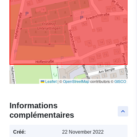
Leaflet
|
©
OpenStreetMap
contributors ©
GISCO
Informations
keyboard_arrow_up
complémentaires
Créé:
22 November 2022