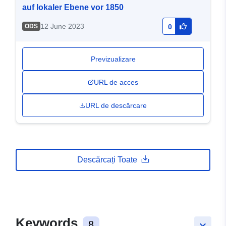
auf lokaler Ebene vor 1850
12 June 2023
ODS
0
Previzualizare
URL de acces
URL de descărcare
Descărcați Toate
Keywords
8
keyboard_arrow_down