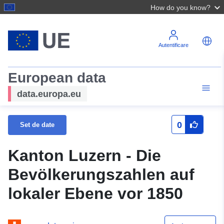
How do you know?
Autentificare
European data
data.europa.eu
0
Set de date
Kanton Luzern - Die
Bevölkerungszahlen auf
lokaler Ebene vor 1850