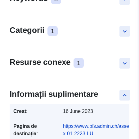
Categorii
1
keyboard_arrow_down
Resurse conexe
1
keyboard_arrow_down
Informații suplimentare
keyboard_arrow_up
Creat:
16 June 2023
Pagina de
https://www.bfs.admin.ch/asset/de/
destinație:
x-01-2223-LU