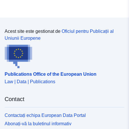
statistik-bfs
uriRef:
http://data.europa.eu/88u/dataset
bundesamt-fur-statistik-bfs
Acest site este gestionat de
Oficiul pentru Publicații al
Acoperire
01 January 1743
Uniunii Europene
temporală:
 -
31 December 1850
Publications Office of the European Union
Law | Data | Publications
Contact
Contactați echipa European Data Portal
Abonați-vă la buletinul informativ