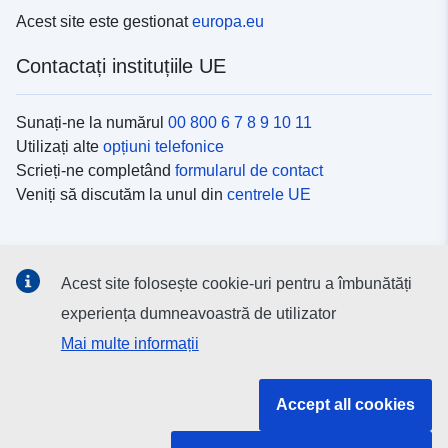
Acest site este gestionat
europa.eu
Contactați instituțiile UE
Sunați-ne la numărul
00 800 6 7 8 9 10 11
Utilizați alte
opțiuni telefonice
Scrieți-ne completând
formularul de contact
Veniți să discutăm la unul din
centrele UE
Platformele de comunicare socială
Acest site folosește cookie-uri pentru a îmbunătăți
Descoperiți canalele UE
pe rețelele sociale
experiența dumneavoastră de utilizator
Mai multe informații
Instituțiile și organismele UE
Accept all cookies
Găsiți o instituție/un organism UE