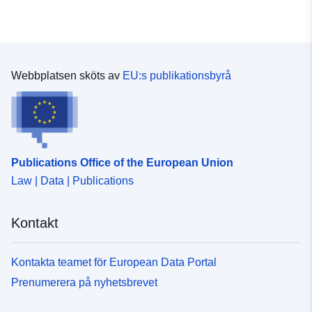
statistik-bfs
uriRef:
http://data.europa.eu/88u/dataset
bundesamt-fur-statistik-bfs
Webbplatsen sköts av
EU:s publikationsbyrå
Tidsperiod:
01 January 1709
 -
31 December 1850
Publications Office of the European Union
Law | Data | Publications
Kontakt
Kontakta teamet för European Data Portal
Prenumerera på nyhetsbrevet