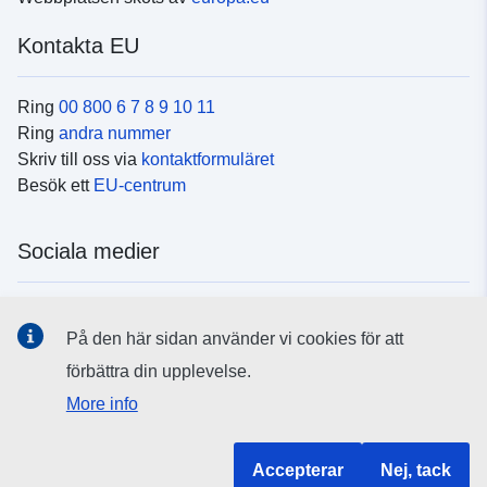
Kontakta EU
Ring
00 800 6 7 8 9 10 11
Ring
andra nummer
Skriv till oss via
kontaktformuläret
Besök ett
EU-centrum
Sociala medier
Hitta oss i
sociala medier
På den här sidan använder vi cookies för att
förbättra din upplevelse.
EU:s institutioner och organ
More info
Hitta alla EU-institutioner och EU-organ
Accepterar
Nej, tack