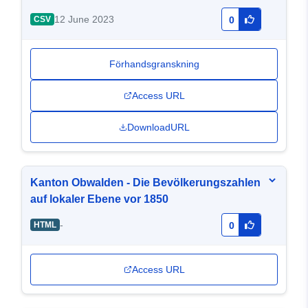
12 June 2023
CSV
0
Förhandsgranskning
Access URL
DownloadURL
Kanton Obwalden - Die Bevölkerungszahlen
auf lokaler Ebene vor 1850
-
HTML
0
Access URL