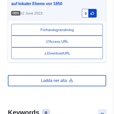
auf lokaler Ebene vor 1850
12 June 2023
ODS
0
Förhandsgranskning
Access URL
DownloadURL
Ladda ner alla
Keywords
8
keyboard_arrow_down