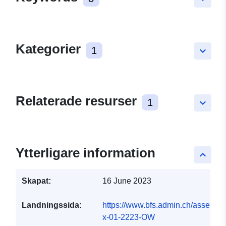
Kategorier
1
keyboard_arrow_down
Relaterade resurser
1
keyboard_arrow_down
Ytterligare information
keyboard_arrow_up
Skapat:
16 June 2023
Landningssida:
https://www.bfs.admin.ch/asset/de/
x-01-2223-OW